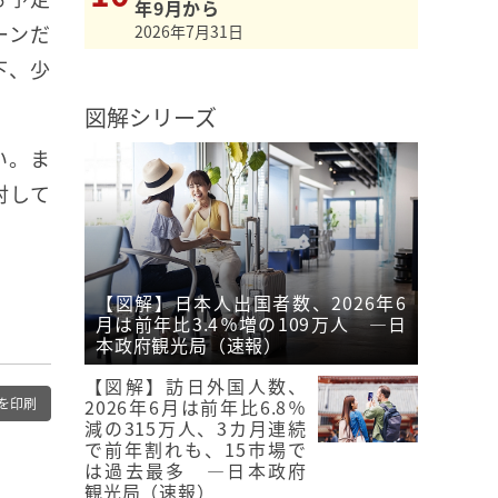
年9月から
ーンだ
2026年7月31日
下、少
図解シリーズ
い。ま
討して
【図解】日本人出国者数、2026年6
月は前年比3.4％増の109万人 ―日
本政府観光局（速報）
【図解】訪日外国人数、
2026年6月は前年比6.8％
を印刷
減の315万人、3カ月連続
で前年割れも、15市場で
は過去最多 ―日本政府
観光局（速報）