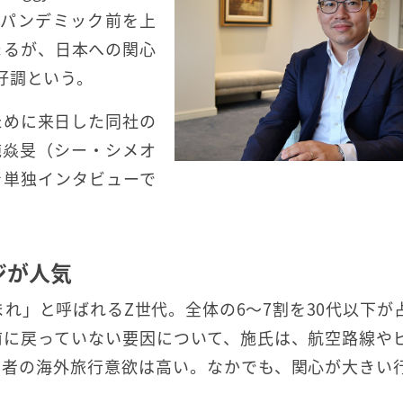
にパンデミック前を上
まるが、日本への関心
好調という。
のために来日した同社の
施焱旻（シー・シメオ
を単独インタビューで
ジが人気
まれ」と呼ばれるZ世代。全体の6～7割を30代以下が
前に戻っていない要因について、施氏は、航空路線や
若者の海外旅行意欲は高い。なかでも、関心が大きい