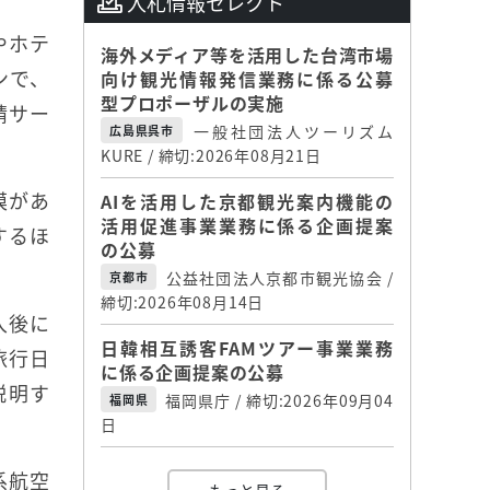
入札情報セレクト
やホテ
海外メディア等を活用した台湾市場
ンで、
向け観光情報発信業務に係る公募
型プロポーザルの実施
請サー
一般社団法人ツーリズム
広島県呉市
KURE / 締切:2026年08月21日
模があ
AIを活用した京都観光案内機能の
活用促進事業業務に係る企画提案
するほ
の公募
公益社団法人京都市観光協会 /
京都市
締切:2026年08月14日
入後に
日韓相互誘客FAMツアー事業業務
旅行日
に係る企画提案の公募
説明す
福岡県庁 / 締切:2026年09月04
福岡県
日
系航空