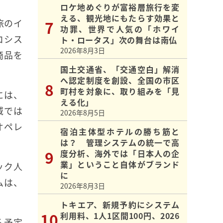
ロケ地めぐりが富裕層旅行を変
える、観光地にもたらす効果と
旅のイ
功罪、世界で人気の「ホワイ
コシス
ト・ロータス」次の舞台は南仏
2026年8月3日
商品を
国土交通省、「交通空白」解消
へ認定制度を創設、全国の市区
町村を対象に、取り組みを「見
には、
える化」
域では
2026年8月5日
オペレ
宿泊主体型ホテルの勝ち筋と
は？ 管理システムの統一で高
度分析、海外では「日本人の企
業」ということ自体がブランド
ック人
に
ムは、
2026年8月3日
トキエア、新規予約にシステム
利用料、1人1区間100円、2026
る予定