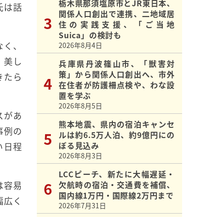
栃木県那須塩原市とJR東日本、
氏は話
関係人口創出で連携、二地域居
住の実践支援、「ご当地
Suica」の検討も
なく、
2026年8月4日
、美し
兵庫県丹波篠山市、「獣害対
策」から関係人口創出へ、市外
きたら
在住者が防護柵点検や、わな設
置を学ぶ
2026年8月5日
スがあ
熊本地震、県内の宿泊キャンセ
事例の
ルは約6.5万人泊、約9億円にの
ぼる見込み
い日程
2026年8月3日
LCCピーチ、新たに大幅遅延・
欠航時の宿泊・交通費を補償、
は容易
国内線1万円・国際線2万円まで
幅広く
2026年7月31日