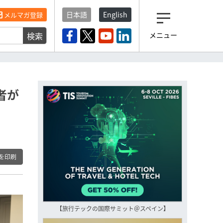
日本語
English
メルマガ登録
検索
メニュー
観光産業ニュース「トラベ
ルボイス」編集部から届く
一歩先の未来がみえるメルマガ
「今日のヘッドライン」 、もうご
登録済みですよね？
者が
もし未だ登録していないなら…
いますぐ登録する
を印刷
【旅行テックの国際サミット＠スペイン】