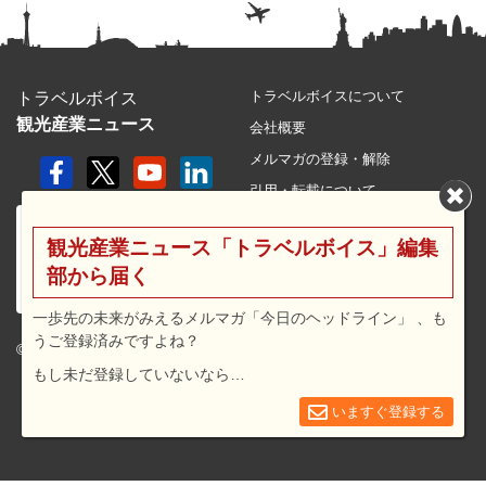
トラベルボイスについて
トラベルボイス
観光産業ニュース
会社概要
メルマガの登録・解除
引用・転載について
プライバシーポリシー
観光産業ニュース「トラベルボイス」編集
利用規約
部から届く
サイトマップ
広告メニュー・料金
一歩先の未来がみえるメルマガ「今日のヘッドライン」 、も
うご登録済みですよね？
プレスリリース窓口
© 2026 travel voice.
もし未だ登録していないなら…
求人広告
お問合せ
いますぐ登録する