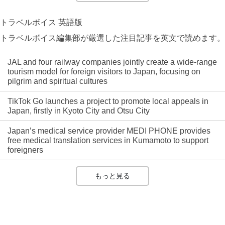
トラベルボイス 英語版
トラベルボイス編集部が厳選した注目記事を英文で読めます。
JAL and four railway companies jointly create a wide-range
tourism model for foreign visitors to Japan, focusing on
pilgrim and spiritual cultures
TikTok Go launches a project to promote local appeals in
Japan, firstly in Kyoto City and Otsu City
Japan’s medical service provider MEDI PHONE provides
free medical translation services in Kumamoto to support
foreigners
もっと見る