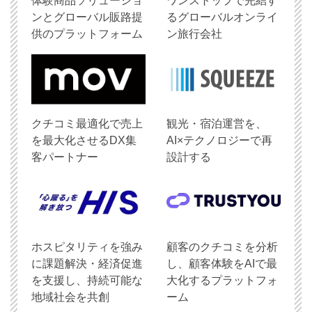
体験商品ソリューショ
ワンストップで完結す
ンとグローバル販路提
るグローバルオンライ
供のプラットフォーム
ン旅行会社
クチコミ最適化で売上
観光・宿泊運営を、
を最大化させるDX集
AI×テクノロジーで再
客パートナー
設計する
ホスピタリティを強み
顧客のクチコミを分析
に課題解決・経済促進
し、顧客体験をAIで最
を支援し、持続可能な
大化するプラットフォ
地域社会を共創
ーム