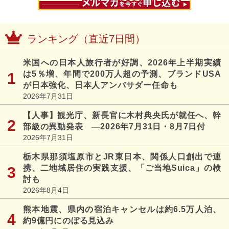
ランキング（直近7日間）
米国への日本人旅行者が好調、2026年上半期実績
は5％増、年間で200万人超の予測、ブランドUSA
が日本強化、日本人アンバサダー任命も
2026年7月31日
【人事】観光庁、新長官に木村典央氏が就任へ、幹
部級の異動発表 ―2026年7月31日・8月7日付
2026年7月31日
栃木県那須塩原市とJR東日本、関係人口創出で連
携、二地域居住の実践支援、「ご当地Suica」の検
討も
2026年8月4日
熊本地震、県内の宿泊キャンセルは約6.5万人泊、
約9億円にのぼる見込み