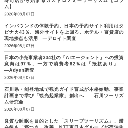
寿司店から始まるガストロノミーツーリズム【コラ
ム】
2026年08月07日
インバウンドの体験予約、日本の予約サイト利用はタ
ビナカ43％、海外サイトを上回る、ホテル・百貨店の
現地接点も活用 ―デロイト調査
2026年08月07日
日本の小売事業者334社の「AIエージェント」への投資
意向は97％、一方で消費者62％は「抵抗あり」
―Adyen調査
2026年08月07日
石川県・能登地域で観光ガイド育成が本格始動、事業
計画まで学び「観光起業家」創出へ ―石川ツーリズ
ム研究会
2026年08月07日
良質な睡眠を目的とした「スリープツーリズム」、滞
在後も「寝つき」改善、NTT東日本グループが宿泊施