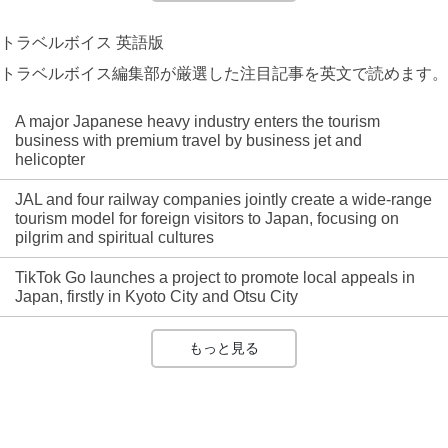
トラベルボイス 英語版
トラベルボイス編集部が厳選した注目記事を英文で読めます。
A major Japanese heavy industry enters the tourism
business with premium travel by business jet and
helicopter
JAL and four railway companies jointly create a wide-range
tourism model for foreign visitors to Japan, focusing on
pilgrim and spiritual cultures
TikTok Go launches a project to promote local appeals in
Japan, firstly in Kyoto City and Otsu City
もっと見る