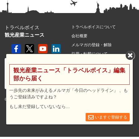
トラベルボイスについて
トラベルボイス
観光産業ニュース
会社概要
メルマガの登録・解除
引用・転載について
プライバシーポリシー
観光産業ニュース「トラベルボイス」編集
利用規約
部から届く
サイトマップ
広告メニュー・料金
一歩先の未来がみえるメルマガ「今日のヘッドライン」 、も
うご登録済みですよね？
プレスリリース窓口
© 2026 travel voice.
もし未だ登録していないなら…
求人広告
お問合せ
いますぐ登録する