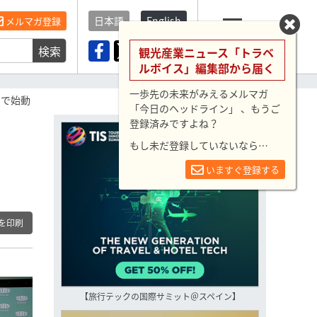
日本語
English
メルマガ登録
検索
メニュー
観光産業ニュース「トラベ
ルボイス」編集部から届く
一歩先の未来がみえるメルマガ
ドで始動
「今日のヘッドライン」 、もうご
登録済みですよね？
もし未だ登録していないなら…
いますぐ登録する
を印刷
【旅行テックの国際サミット＠スペイン】