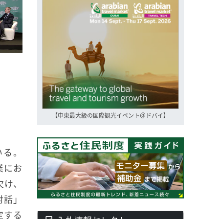
【中東最大級の国際観光イベント＠ドバイ】
いる。
業にお
欠け、
対話」
定する