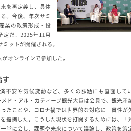
未来を再定義し、具体
める。今後、年次サミ
産業の政策形成・投
だ。2025年11月
SEサミットが開催される。
0人がオンラインで参加した。
指す
済不安や気候変動など、多くの課題にも直面して
アーメド・アル・カティーブ観光大臣は会見で、観光産
かったことや、コロナ禍では世界的な対応に一貫性が
点を指摘した。こうした現状を打開するためには、「
が一堂に会し、課題や未来について議論し、政策を策