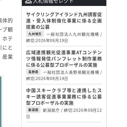
入札情報セレクト
サイクリングアイランド九州誘客促
具体的
進・受入体制強化事業に係る企画
提案の公募
ーブ観
一般社団法人九州観光機構 /
九州地方
、ホテ
締切:2026年08月19日
引にと
広域連携観光促進事業ATコンテン
、産業
ツ情報発信パンフレット制作業務
に係る公募型プロポーザルの実施
一般社団法人長野県観光機構 /
長野県
締切:2026年08月14日
中国スキークラブ等と連携したス
キー誘客促進事業業務に係る公募
型プロポーザルの実施
新潟県庁 / 締切:2026年08月12
新潟県
日