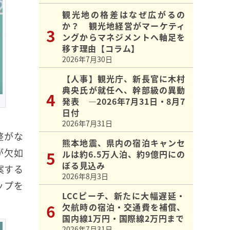
観光地の格差はなぜ広がるの
か？ 観光地経営がマーケティ
ングからマネジメントへ軸足を
移す理由【コラム】
2026年7月30日
【人事】観光庁、新長官に木村
典央氏が就任へ、幹部級の異動
発表 ―2026年7月31日・8月7
日付
2026年7月31日
整がな
熊本地震、県内の宿泊キャンセ
が欠如
ルは約6.5万人泊、約9億円にの
ぼる見込み
案する
2026年8月3日
ップを
LCCピーチ、新たに大幅遅延・
欠航時の宿泊・交通費を補償、
国内線1万円・国際線2万円まで
2026年7月31日