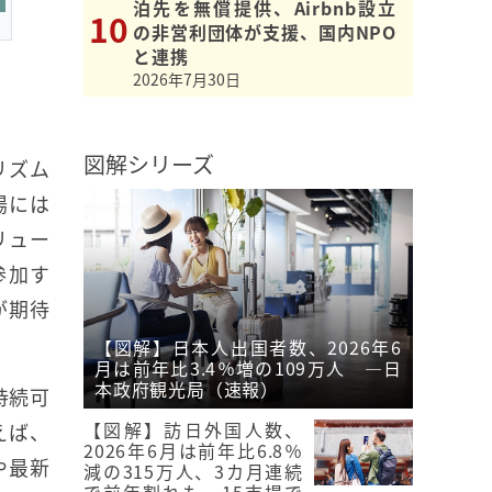
泊先を無償提供、Airbnb設立
の非営利団体が支援、国内NPO
と連携
2026年7月30日
図解シリーズ
リズム
場には
リュー
参加す
が期待
【図解】日本人出国者数、2026年6
月は前年比3.4％増の109万人 ―日
本政府観光局（速報）
持続可
【図解】訪日外国人数、
えば、
2026年6月は前年比6.8％
や最新
減の315万人、3カ月連続