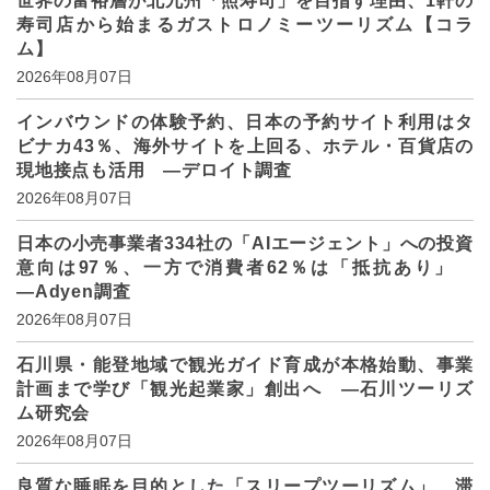
世界の富裕層が北九州「照寿司」を目指す理由、1軒の
寿司店から始まるガストロノミーツーリズム【コラ
ム】
2026年08月07日
インバウンドの体験予約、日本の予約サイト利用はタ
ビナカ43％、海外サイトを上回る、ホテル・百貨店の
現地接点も活用 ―デロイト調査
2026年08月07日
日本の小売事業者334社の「AIエージェント」への投資
意向は97％、一方で消費者62％は「抵抗あり」
―Adyen調査
2026年08月07日
石川県・能登地域で観光ガイド育成が本格始動、事業
計画まで学び「観光起業家」創出へ ―石川ツーリズ
ム研究会
2026年08月07日
良質な睡眠を目的とした「スリープツーリズム」、滞