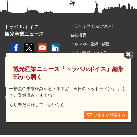
トラベルボイスについて
トラベルボイス
観光産業ニュース
会社概要
メルマガの登録・解除
引用・転載について
プライバシーポリシー
観光産業ニュース「トラベルボイス」編集
利用規約
部から届く
サイトマップ
広告メニュー・料金
一歩先の未来がみえるメルマガ「今日のヘッドライン」 、も
うご登録済みですよね？
プレスリリース窓口
© 2026 travel voice.
もし未だ登録していないなら…
求人広告
お問合せ
いますぐ登録する