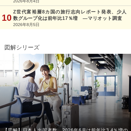
2026年8月4日
Z世代富裕層8カ国の旅行志向レポート発表、少人
数グループ化は前年比17％増 ―マリオット調査
2026年8月5日
図解シリーズ
【図解】日本人出国者数、2026年6月は前年比3.4％増の