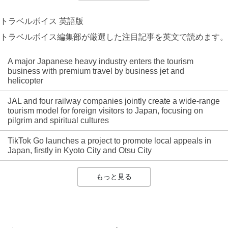
トラベルボイス 英語版
トラベルボイス編集部が厳選した注目記事を英文で読めます。
A major Japanese heavy industry enters the tourism
business with premium travel by business jet and
helicopter
JAL and four railway companies jointly create a wide-range
tourism model for foreign visitors to Japan, focusing on
pilgrim and spiritual cultures
TikTok Go launches a project to promote local appeals in
Japan, firstly in Kyoto City and Otsu City
もっと見る