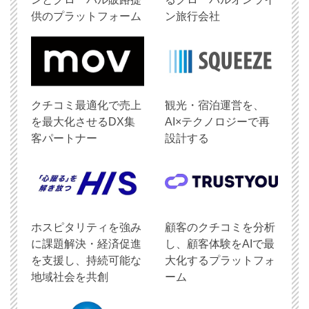
供のプラットフォーム
ン旅行会社
クチコミ最適化で売上
観光・宿泊運営を、
を最大化させるDX集
AI×テクノロジーで再
客パートナー
設計する
ホスピタリティを強み
顧客のクチコミを分析
に課題解決・経済促進
し、顧客体験をAIで最
を支援し、持続可能な
大化するプラットフォ
地域社会を共創
ーム