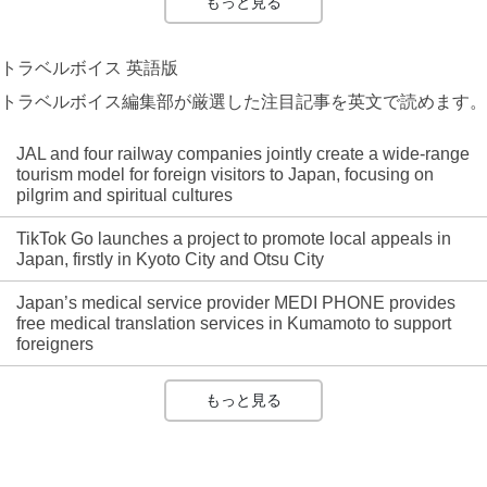
もっと見る
トラベルボイス 英語版
トラベルボイス編集部が厳選した注目記事を英文で読めます。
JAL and four railway companies jointly create a wide-range
tourism model for foreign visitors to Japan, focusing on
pilgrim and spiritual cultures
TikTok Go launches a project to promote local appeals in
Japan, firstly in Kyoto City and Otsu City
Japan’s medical service provider MEDI PHONE provides
free medical translation services in Kumamoto to support
foreigners
もっと見る