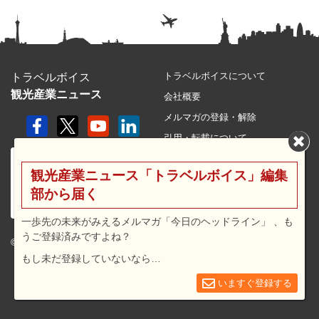
トラベルボイスについて
トラベルボイス
観光産業ニュース
会社概要
メルマガの登録・解除
引用・転載について
プライバシーポリシー
観光産業ニュース「トラベルボイス」編集
利用規約
部から届く
サイトマップ
広告メニュー・料金
一歩先の未来がみえるメルマガ「今日のヘッドライン」 、も
うご登録済みですよね？
プレスリリース窓口
© 2026 travel voice.
もし未だ登録していないなら…
求人広告
お問合せ
いますぐ登録する