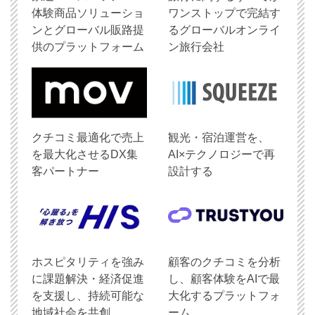
体験商品ソリューショ
ワンストップで完結す
ンとグローバル販路提
るグローバルオンライ
供のプラットフォーム
ン旅行会社
クチコミ最適化で売上
観光・宿泊運営を、
を最大化させるDX集
AI×テクノロジーで再
客パートナー
設計する
ホスピタリティを強み
顧客のクチコミを分析
に課題解決・経済促進
し、顧客体験をAIで最
を支援し、持続可能な
大化するプラットフォ
地域社会を共創
ーム