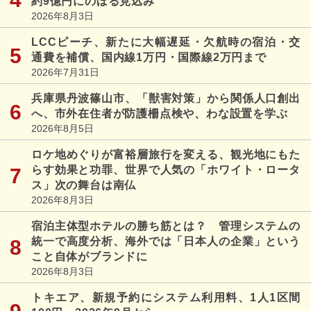
約9億円にのぼる見込み
2026年8月3日
LCCピーチ、新たに大幅遅延・欠航時の宿泊・交
通費を補償、国内線1万円・国際線2万円まで
2026年7月31日
兵庫県丹波篠山市、「獣害対策」から関係人口創出
へ、市外在住者が防護柵点検や、わな設置を学ぶ
2026年8月5日
ロケ地めぐりが富裕層旅行を変える、観光地にもた
らす効果と功罪、世界で人気の「ホワイト・ロータ
ス」次の舞台は南仏
2026年8月3日
宿泊主体型ホテルの勝ち筋とは？ 管理システムの
統一で高度分析、海外では「日本人の企業」という
こと自体がブランドに
2026年8月3日
トキエア、新規予約にシステム利用料、1人1区間