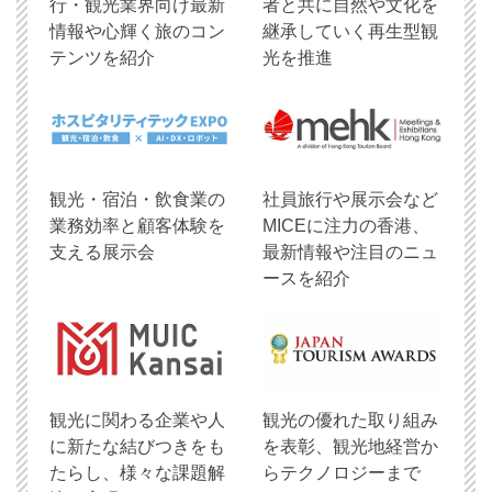
行・観光業界向け最新
者と共に自然や文化を
情報や心輝く旅のコン
継承していく再生型観
テンツを紹介
光を推進
観光・宿泊・飲食業の
社員旅行や展示会など
業務効率と顧客体験を
MICEに注力の香港、
支える展示会
最新情報や注目のニュ
ースを紹介
観光に関わる企業や人
観光の優れた取り組み
に新たな結びつきをも
を表彰、観光地経営か
たらし、様々な課題解
らテクノロジーまで