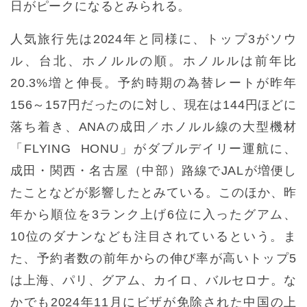
日がピークになるとみられる。
人気旅行先は2024年と同様に、トップ3がソウ
ル、台北、ホノルルの順。ホノルルは前年比
20.3%増と伸長。予約時期の為替レートが昨年
156～157円だったのに対し、現在は144円ほどに
落ち着き、ANAの成田／ホノルル線の大型機材
「FLYING HONU」がダブルデイリー運航に、
成田・関西・名古屋（中部）路線でJALが増便し
たことなどが影響したとみている。このほか、昨
年から順位を3ランク上げ6位に入ったグアム、
10位のダナンなども注目されているという。ま
た、予約者数の前年からの伸び率が高いトップ5
は上海、パリ、グアム、カイロ、バルセロナ。な
かでも2024年11月にビザが免除された中国の上