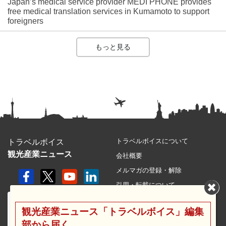
Japan’s medical service provider MEDI PHONE provides
free medical translation services in Kumamoto to support
foreigners
もっと見る
トラベルボイスについて
トラベルボイス
観光産業ニュース
会社概要
メルマガの登録・解除
引用・転載について
プライバシーポリシー
観光産業ニュース「トラベルボイス」編集
利用規約
部から届く