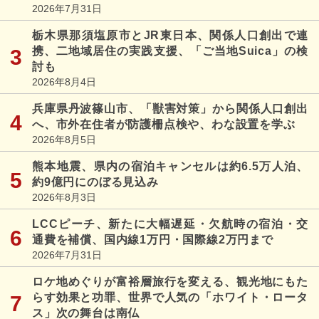
2026年7月31日
栃木県那須塩原市とJR東日本、関係人口創出で連
携、二地域居住の実践支援、「ご当地Suica」の検
討も
2026年8月4日
兵庫県丹波篠山市、「獣害対策」から関係人口創出
へ、市外在住者が防護柵点検や、わな設置を学ぶ
2026年8月5日
熊本地震、県内の宿泊キャンセルは約6.5万人泊、
約9億円にのぼる見込み
2026年8月3日
LCCピーチ、新たに大幅遅延・欠航時の宿泊・交
通費を補償、国内線1万円・国際線2万円まで
2026年7月31日
ロケ地めぐりが富裕層旅行を変える、観光地にもた
らす効果と功罪、世界で人気の「ホワイト・ロータ
ス」次の舞台は南仏