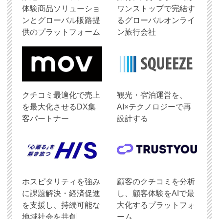
体験商品ソリューショ
ワンストップで完結す
ンとグローバル販路提
るグローバルオンライ
供のプラットフォーム
ン旅行会社
クチコミ最適化で売上
観光・宿泊運営を、
を最大化させるDX集
AI×テクノロジーで再
客パートナー
設計する
ホスピタリティを強み
顧客のクチコミを分析
に課題解決・経済促進
し、顧客体験をAIで最
を支援し、持続可能な
大化するプラットフォ
地域社会を共創
ーム