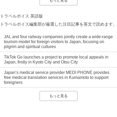
もっと見る
トラベルボイス 英語版
トラベルボイス編集部が厳選した注目記事を英文で読めます。
JAL and four railway companies jointly create a wide-range
tourism model for foreign visitors to Japan, focusing on
pilgrim and spiritual cultures
TikTok Go launches a project to promote local appeals in
Japan, firstly in Kyoto City and Otsu City
Japan’s medical service provider MEDI PHONE provides
free medical translation services in Kumamoto to support
foreigners
もっと見る