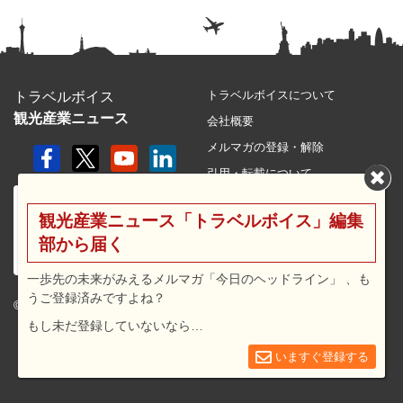
トラベルボイスについて
トラベルボイス
観光産業ニュース
会社概要
メルマガの登録・解除
引用・転載について
プライバシーポリシー
観光産業ニュース「トラベルボイス」編集
利用規約
部から届く
サイトマップ
広告メニュー・料金
一歩先の未来がみえるメルマガ「今日のヘッドライン」 、も
うご登録済みですよね？
プレスリリース窓口
© 2026 travel voice.
もし未だ登録していないなら…
求人広告
お問合せ
いますぐ登録する