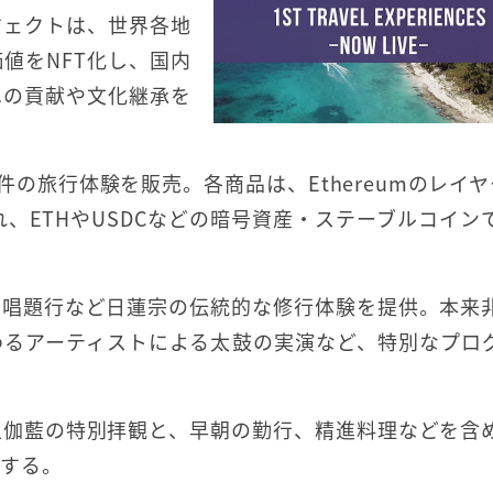
ジェクトは、世界各地
値をNFT化し、国内
への貢献や文化継承を
の旅行体験を販売。各商品は、Ethereumのレイヤ
れ、ETHやUSDCなどの暗号資産・ステーブルコイン
や唱題行など日蓮宗の伝統的な修行体験を提供。本来
わるアーティストによる太鼓の実演など、特別なプロ
上伽藍の特別拝観と、早朝の勤行、精進料理などを含
供する。