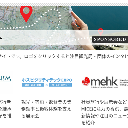
ト
SPONSORED
サイトです。ロゴをクリックすると注目観光局・団体のインタ
旅行者
観光・宿泊・飲食業の業
社員旅行や展示会など
を継承
務効率と顧客体験を支え
MICEに注力の香港、
光を推
る展示会
新情報や注目のニュー
を紹介