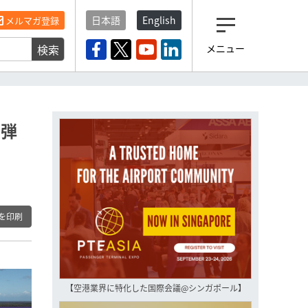
日本語
English
メルマガ登録
検索
メニュー
観光産業ニュース「トラベ
ルボイス」編集部から届く
一歩先の未来がみえるメルマガ
「今日のヘッドライン」 、もうご
登録済みですよね？
一弾
もし未だ登録していないなら…
いますぐ登録する
を印刷
【空港業界に特化した国際会議@シンガポール】