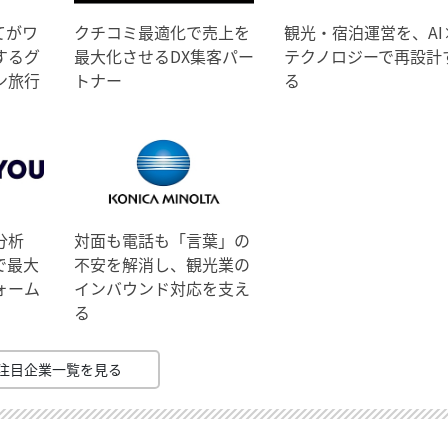
てがワ
クチコミ最適化で売上を
観光・宿泊運営を、AI
するグ
最大化させるDX集客パー
テクノロジーで再設計
ン旅行
トナー
る
分析
対面も電話も「言葉」の
で最大
不安を解消し、観光業の
ォーム
インバウンド対応を支え
る
注目企業一覧を見る