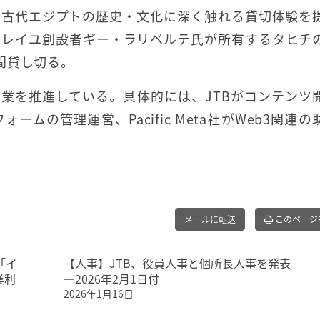
、古代エジプトの歴史・文化に深く触れる貸切体験を
ソレイユ創設者ギー・ラリベルテ氏が所有するタヒチ
間貸し切る。
に事業を推進している。具体的には、JTBがコンテンツ
ームの管理運営、Pacific Meta社がWeb3関連の
メールに転送
このページ
「イ
【人事】JTB、役員人事と個所長人事を発表
業利
―2026年2月1日付
2026年1月16日