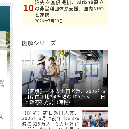
泊先を無償提供、Airbnb設立
の非営利団体が支援、国内NPO
と連携
2026年7月30日
図解シリーズ
ビ
【図解】日本人出国者数、2026年6
月は前年比3.4％増の109万人 ―日
本政府観光局（速報）
最
【図解】訪日外国人数、
ス
2026年6月は前年比6.8％
減の315万人、3カ月連続