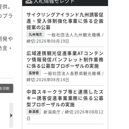
入札情報セレクト
提供。
サイクリングアイランド九州誘客促
のプラ
進・受入体制強化事業に係る企画
提案の公募
一般社団法人九州観光機構 /
九州地方
開発や
締切:2026年08月19日
助言・
広域連携観光促進事業ATコンテン
ツ情報発信パンフレット制作業務
に係る公募型プロポーザルの実施
一般社団法人長野県観光機構 /
長野県
締切:2026年08月14日
を印刷
中国スキークラブ等と連携したス
キー誘客促進事業業務に係る公募
型プロポーザルの実施
新潟県庁 / 締切:2026年08月12
新潟県
日