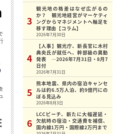
観光地の格差はなぜ広がるの
か？ 観光地経営がマーケティ
ングからマネジメントへ軸足を
移す理由【コラム】
で
2026年7月30日
行
【人事】観光庁、新長官に木村
典央氏が就任へ、幹部級の異動
発表 ―2026年7月31日・8月7
日付
2026年7月31日
熊本地震、県内の宿泊キャンセ
を
ルは約6.5万人泊、約9億円にの
ュ
ぼる見込み
2026年8月3日
LCCピーチ、新たに大幅遅延・
欠航時の宿泊・交通費を補償、
国内線1万円・国際線2万円まで
2026年7月31日