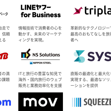
自走で
情報技術で消費者の心を
革新的なテクノロジー
、信頼
動かす、未来のマーケテ
最高のおもてなしを旅
える
ィングを実現。
者へ
者の満
ITと旅行の豊富な知見で
直販の最適化と最大化
の課題
海外・国内旅行のウェブ
実現する、最適なソリ
販売と業務効率化を支援
ーションを提供