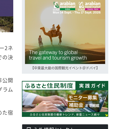
ー2ネ
での決
【中東最大級の国際観光イベント＠ドバイ】
非公開
グラム
めた宿