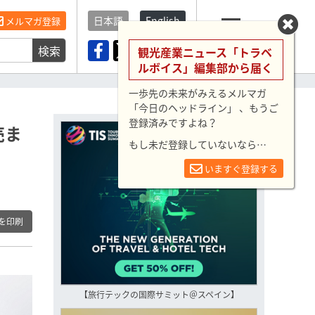
日本語
English
メルマガ登録
検索
メニュー
観光産業ニュース「トラベ
ルボイス」編集部から届く
一歩先の未来がみえるメルマガ
「今日のヘッドライン」 、もうご
登録済みですよね？
売ま
もし未だ登録していないなら…
いますぐ登録する
を印刷
【旅行テックの国際サミット＠スペイン】