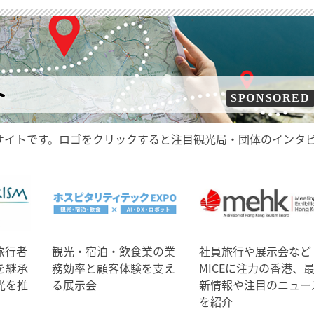
ト
SPONSORED
サイトです。ロゴをクリックすると注目観光局・団体のインタ
旅行者
観光・宿泊・飲食業の業
社員旅行や展示会など
を継承
務効率と顧客体験を支え
MICEに注力の香港、
光を推
る展示会
新情報や注目のニュー
を紹介