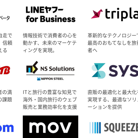
自走で
情報技術で消費者の心を
革新的なテクノロジー
、信頼
動かす、未来のマーケテ
最高のおもてなしを旅
える
ィングを実現。
者へ
者の満
ITと旅行の豊富な知見で
直販の最適化と最大化
の課題
海外・国内旅行のウェブ
実現する、最適なソリ
販売と業務効率化を支援
ーションを提供