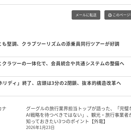
メールに転送
このページ
日とも堅調、クラブツーリズムの添乗員同行ツアーが好調
ーとクラツーの一体化で、会員統合や共通システムの整備へ
ホリディ」終了、店頭は3分の2閉鎖、抜本的構造改革へ
カナ
グーグルの旅行業界担当トップが語った、「完璧
AI戦略を待つべきではない」、観光・旅行事業者
知っておきたい3つのポイント【外電】
2026年1月23日