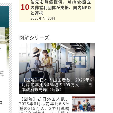
泊先を無償提供、Airbnb設立
の非営利団体が支援、国内NPO
と連携
2026年7月30日
図解シリーズ
ビ
【図解】日本人出国者数、2026年6
月は前年比3.4％増の109万人 ―日
本政府観光局（速報）
最
【図解】訪日外国人数、
ス
2026年6月は前年比6.8％
減の315万人、3カ月連続