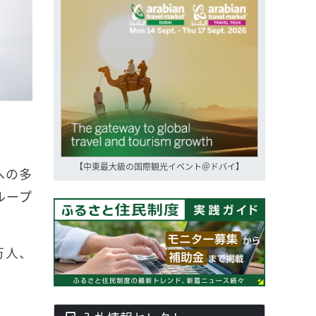
【中東最大級の国際観光イベント＠ドバイ】
への多
ループ
万人、