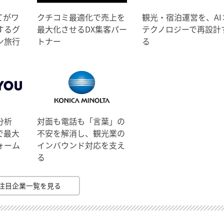
てがワ
クチコミ最適化で売上を
観光・宿泊運営を、AI
するグ
最大化させるDX集客パー
テクノロジーで再設計
ン旅行
トナー
る
分析
対面も電話も「言葉」の
で最大
不安を解消し、観光業の
ォーム
インバウンド対応を支え
る
注目企業一覧を見る