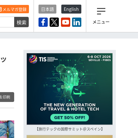
日本語
English
メルマガ登録
検索
メニュー
観光産業ニュース「トラベ
ルボイス」編集部から届く
一歩先の未来がみえるメルマガ
「今日のヘッドライン」 、もうご
登録済みですよね？
セッ
もし未だ登録していないなら…
いますぐ登録する
を印刷
【旅行テックの国際サミット＠スペイン】