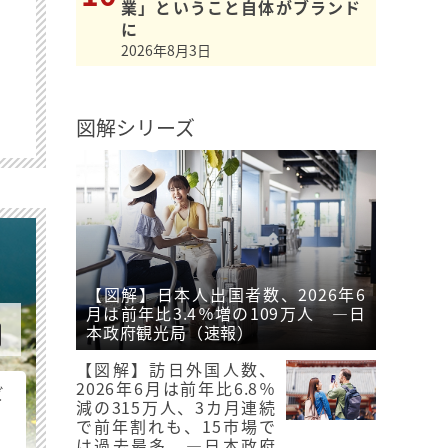
業」ということ自体がブランド
に
2026年8月3日
図解シリーズ
【図解】日本人出国者数、2026年6
月は前年比3.4％増の109万人 ―日
本政府観光局（速報）
【図解】訪日外国人数、
2026年6月は前年比6.8％
ビ
減の315万人、3カ月連続
で前年割れも、15市場で
は過去最多 ―日本政府