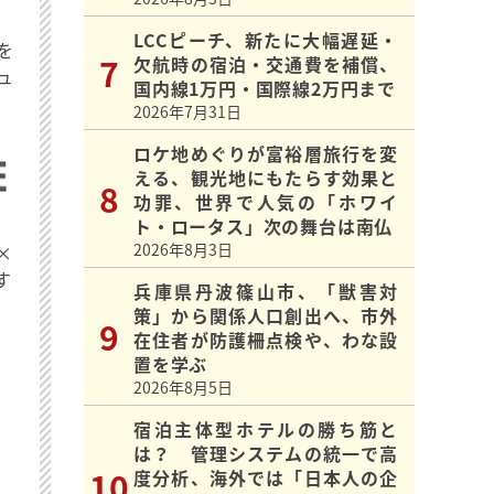
LCCピーチ、新たに大幅遅延・
を
欠航時の宿泊・交通費を補償、
ュ
国内線1万円・国際線2万円まで
2026年7月31日
ロケ地めぐりが富裕層旅行を変
える、観光地にもたらす効果と
功罪、世界で人気の「ホワイ
ト・ロータス」次の舞台は南仏
2026年8月3日
×
す
兵庫県丹波篠山市、「獣害対
策」から関係人口創出へ、市外
在住者が防護柵点検や、わな設
置を学ぶ
2026年8月5日
宿泊主体型ホテルの勝ち筋と
は？ 管理システムの統一で高
度分析、海外では「日本人の企