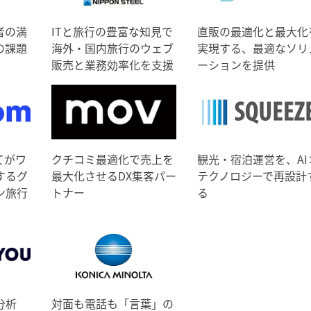
者の満
ITと旅行の豊富な知見で
直販の最適化と最大化
の課題
海外・国内旅行のウェブ
実現する、最適なソリ
販売と業務効率化を支援
ーションを提供
てがワ
クチコミ最適化で売上を
観光・宿泊運営を、AI
するグ
最大化させるDX集客パー
テクノロジーで再設計
ン旅行
トナー
る
分析
対面も電話も「言葉」の