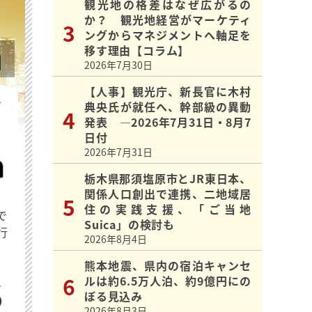
観光地の格差はなぜ広がるの
か？ 観光地経営がマーケティ
ングからマネジメントへ軸足を
移す理由【コラム】
2026年7月30日
【人事】観光庁、新長官に木村
を
典央氏が就任へ、幹部級の異動
発表 ―2026年7月31日・8月7
日付
2026年7月31日
栃木県那須塩原市とJR東日本、
関係人口創出で連携、二地域居
住の実践支援、「ご当地
で
Suica」の検討も
行
2026年8月4日
熊本地震、県内の宿泊キャンセ
ルは約6.5万人泊、約9億円にの
ぼる見込み
2026年8月3日