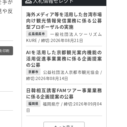
入札情報セレクト
を手が
見や反
海外メディア等を活用した台湾市場
向け観光情報発信業務に係る公募
型プロポーザルの実施
一般社団法人ツーリズム
広島県呉市
KURE / 締切:2026年08月21日
を印刷
AIを活用した京都観光案内機能の
活用促進事業業務に係る企画提案
の公募
公益社団法人京都市観光協会 /
京都市
締切:2026年08月14日
日韓相互誘客FAMツアー事業業務
に係る企画提案の公募
福岡県庁 / 締切:2026年09月04
福岡県
日