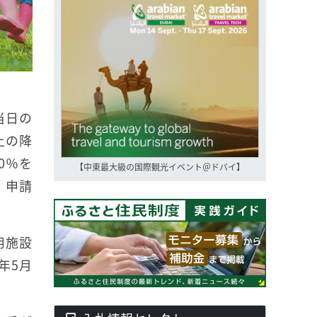
当日の
上の降
0％を
【中東最大級の国際観光イベント＠ドバイ】
、申請
用施設
年5月