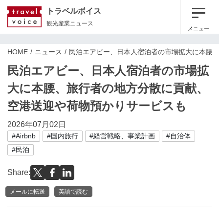
トラベルボイス
観光産業ニュース
メニュー
HOME
ニュース
民泊エアビー、日本人宿泊者の市場拡大に本腰
民泊エアビー、日本人宿泊者の市場拡
大に本腰、旅行者の地方分散に貢献、
空港送迎や荷物預かりサービスも
2026年07月02日
#Airbnb
#国内旅行
#経営戦略、事業計画
#自治体
#民泊
Share:
メールに転送
英語で読む