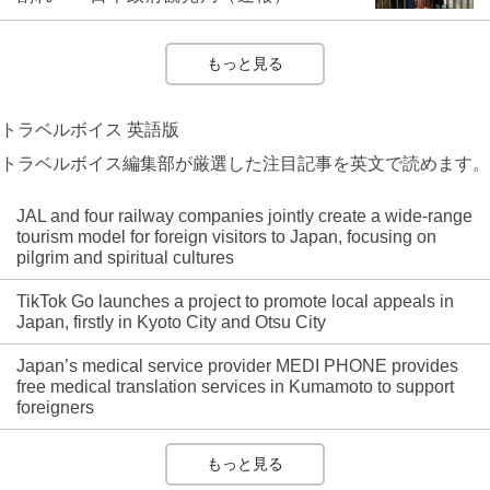
もっと見る
トラベルボイス 英語版
トラベルボイス編集部が厳選した注目記事を英文で読めます。
JAL and four railway companies jointly create a wide-range
tourism model for foreign visitors to Japan, focusing on
pilgrim and spiritual cultures
TikTok Go launches a project to promote local appeals in
Japan, firstly in Kyoto City and Otsu City
Japan’s medical service provider MEDI PHONE provides
free medical translation services in Kumamoto to support
foreigners
もっと見る