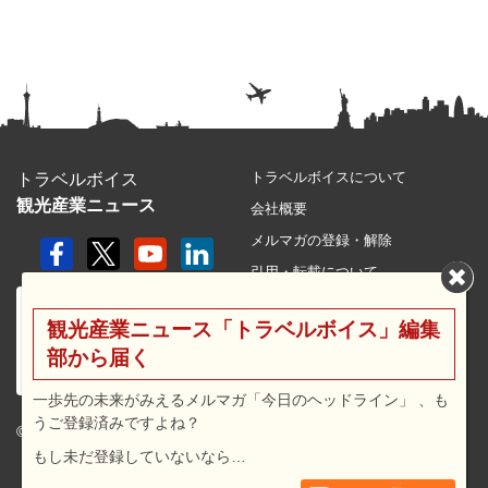
トラベルボイスについて
トラベルボイス
観光産業ニュース
会社概要
メルマガの登録・解除
引用・転載について
プライバシーポリシー
観光産業ニュース「トラベルボイス」編集
利用規約
部から届く
サイトマップ
広告メニュー・料金
一歩先の未来がみえるメルマガ「今日のヘッドライン」 、も
うご登録済みですよね？
プレスリリース窓口
© 2026 travel voice.
もし未だ登録していないなら…
求人広告