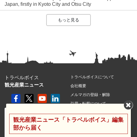
Japan, firstly in Kyoto City and Otsu City
もっと見る
トラベルボイスについて
トラベルボイス
観光産業ニュース
会社概要
メルマガの登録・解除
引用・転載について
プライバシーポリシー
観光産業ニュース「トラベルボイス」編集
利用規約
部から届く
サイトマップ