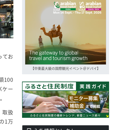
ってお
【中東最大級の国際観光イベント＠ドバイ】
100
バケー
た。
、取扱
増の1万