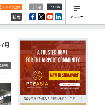
日本語
English
メルマガ登録
検索
メニュー
観光産業ニュース「トラベ
ルボイス」編集部から届く
一歩先の未来がみえるメルマガ
「今日のヘッドライン」 、もうご
登録済みですよね？
7月
もし未だ登録していないなら…
いますぐ登録する
を印刷
【空港業界に特化した国際会議@シンガポール】