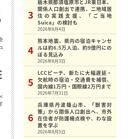
栃木県那須塩原市とJR東日本、
関係人口創出で連携、二地域居
住の実践支援、「ご当地
Suica」の検討も
2026年8月4日
を
熊本地震、県内の宿泊キャンセ
ュ
ルは約6.5万人泊、約9億円にの
ぼる見込み
2026年8月3日
LCCピーチ、新たに大幅遅延・
欠航時の宿泊・交通費を補償、
国内線1万円・国際線2万円まで
2026年7月31日
×
す
兵庫県丹波篠山市、「獣害対
策」から関係人口創出へ、市外
在住者が防護柵点検や、わな設
置を学ぶ
2026年8月5日