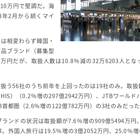
010万円で堅調だ。海
013年2月から続くマイ
では相変わらず韓国・
商品ブランド（募集型
9万円だが、取扱人数は10.8％減の32万6203人とな
う56社のうち前年を上回ったのは19社のみ。取扱額
S）（0.2％増の297億2942万円）、JTBワールド
TB首都圏（2.6％増の122億782万円）の3社のみだっ
ンドの状況は取扱額が7.6％増の909億5494万円
移。外国人旅行は19.5％増の3億2052万円、25.0％