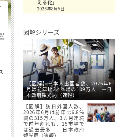
える化」
ビ
2026年8月5日
図解シリーズ
最
ス
【図解】日本人出国者数、2026年6
月は前年比3.4％増の109万人 ―日
本政府観光局（速報）
【図解】訪日外国人数、
2026年6月は前年比6.8％
減の315万人、3カ月連続
で前年割れも、15市場で
は過去最多 ―日本政府
観光局（速報）