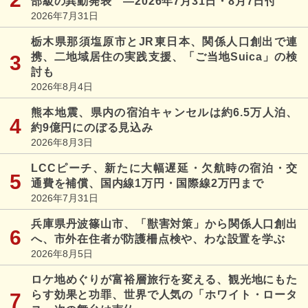
部級の異動発表 ―2026年7月31日・8月7日付
2026年7月31日
栃木県那須塩原市とJR東日本、関係人口創出で連
携、二地域居住の実践支援、「ご当地Suica」の検
討も
2026年8月4日
熊本地震、県内の宿泊キャンセルは約6.5万人泊、
約9億円にのぼる見込み
2026年8月3日
LCCピーチ、新たに大幅遅延・欠航時の宿泊・交
通費を補償、国内線1万円・国際線2万円まで
2026年7月31日
兵庫県丹波篠山市、「獣害対策」から関係人口創出
へ、市外在住者が防護柵点検や、わな設置を学ぶ
2026年8月5日
ロケ地めぐりが富裕層旅行を変える、観光地にもた
らす効果と功罪、世界で人気の「ホワイト・ロータ