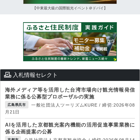
【中東最大級の国際観光イベント＠ドバイ】
入札情報セレクト
海外メディア等を活用した台湾市場向け観光情報発信
業務に係る公募型プロポーザルの実施
一般社団法人ツーリズムKURE / 締切:2026年08
広島県呉市
月21日
AIを活用した京都観光案内機能の活用促進事業業務に
係る企画提案の公募
公益社団法人京都市観光協会 / 締切:2026年08月14
京都市