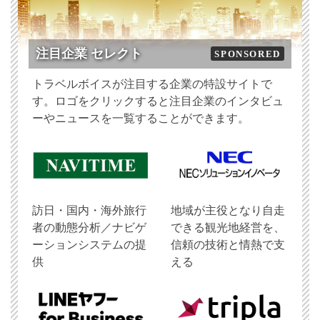
注目企業 セレクト
SPONSORED
トラベルボイスが注目する企業の特設サイトで
す。ロゴをクリックすると注目企業のインタビュ
ーやニュースを一覧することができます。
訪日・国内・海外旅行
地域が主役となり自走
者の動態分析／ナビゲ
できる観光地経営を、
ーションシステムの提
信頼の技術と情熱で支
供
える