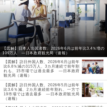
【図解】日本人出国者数、2026年6月は前年比3.4％増の
109万人 ―日本政府観光局（速報）
【図解】訪日外国人数、2026年6月は前年
比6.8％減の315万人、3カ月連続で前年割
れも、15市場では過去最多 ―日本政府
観光局（速報）
【図解】訪日外国人数、2026年5月は前年
比3.6％減、2カ月連続前年割れ、一方で
19市場では過去最多 ―日本政府観光局
（速報）