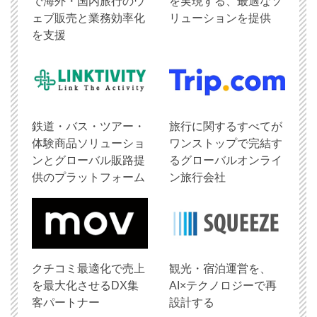
で海外・国内旅行のウ
を実現する、最適なソ
ェブ販売と業務効率化
リューションを提供
を支援
鉄道・バス・ツアー・
旅行に関するすべてが
体験商品ソリューショ
ワンストップで完結す
ンとグローバル販路提
るグローバルオンライ
供のプラットフォーム
ン旅行会社
クチコミ最適化で売上
観光・宿泊運営を、
を最大化させるDX集
AI×テクノロジーで再
客パートナー
設計する