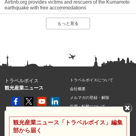
Airbnb.org provides victims and rescuers of the Kumamoto
earthquake with free accommodations
もっと見る
トラベルボイスについて
トラベルボイス
観光産業ニュース
会社概要
メルマガの登録・解除
引用・転載について
プライバシーポリシー
観光産業ニュース「トラベルボイス」編集
利用規約
部から届く
サイトマップ