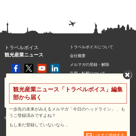
トラベルボイスについて
トラベルボイス
観光産業ニュース
会社概要
メルマガの登録・解除
引用・転載について
プライバシーポリシー
観光産業ニュース「トラベルボイス」編集
利用規約
部から届く
サイトマップ
広告メニュー・料金
一歩先の未来がみえるメルマガ「今日のヘッドライン」 、も
うご登録済みですよね？
プレスリリース窓口
© 2026 travel voice.
もし未だ登録していないなら…
求人広告
お問合せ
いますぐ登録する