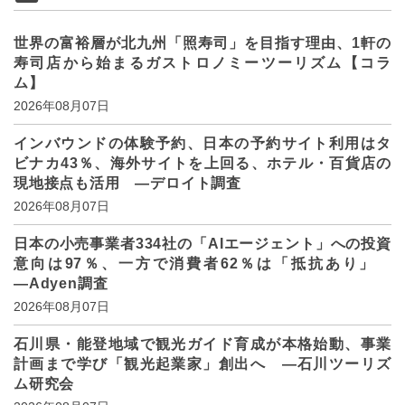
世界の富裕層が北九州「照寿司」を目指す理由、1軒の
寿司店から始まるガストロノミーツーリズム【コラ
ム】
2026年08月07日
インバウンドの体験予約、日本の予約サイト利用はタ
ビナカ43％、海外サイトを上回る、ホテル・百貨店の
現地接点も活用 ―デロイト調査
2026年08月07日
日本の小売事業者334社の「AIエージェント」への投資
意向は97％、一方で消費者62％は「抵抗あり」
―Adyen調査
2026年08月07日
石川県・能登地域で観光ガイド育成が本格始動、事業
計画まで学び「観光起業家」創出へ ―石川ツーリズ
ム研究会