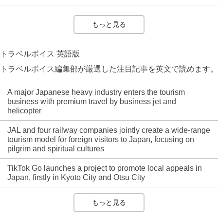
もっと見る
トラベルボイス 英語版
トラベルボイス編集部が厳選した注目記事を英文で読めます。
A major Japanese heavy industry enters the tourism
business with premium travel by business jet and
helicopter
JAL and four railway companies jointly create a wide-range
tourism model for foreign visitors to Japan, focusing on
pilgrim and spiritual cultures
TikTok Go launches a project to promote local appeals in
Japan, firstly in Kyoto City and Otsu City
もっと見る