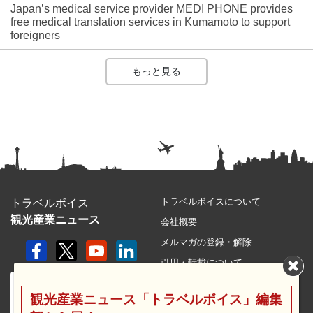
Japan’s medical service provider MEDI PHONE provides
free medical translation services in Kumamoto to support
foreigners
もっと見る
トラベルボイスについて
トラベルボイス
観光産業ニュース
会社概要
メルマガの登録・解除
引用・転載について
プライバシーポリシー
観光産業ニュース「トラベルボイス」編集
利用規約