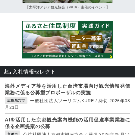
【太平洋アジア観光協会（PATA）主催のイベント】
入札情報セレクト
海外メディア等を活用した台湾市場向け観光情報発信
業務に係る公募型プロポーザルの実施
一般社団法人ツーリズムKURE / 締切:2026年08
広島県呉市
月21日
AIを活用した京都観光案内機能の活用促進事業業務に
係る企画提案の公募
公益社団法人京都市観光協会 / 締切:2026年08月14
京都市