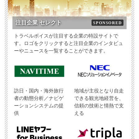
注目企業 セレクト
SPONSORED
トラベルボイスが注目する企業の特設サイトで
す。ロゴをクリックすると注目企業のインタビュ
ーやニュースを一覧することができます。
訪日・国内・海外旅行
地域が主役となり自走
者の動態分析／ナビゲ
できる観光地経営を、
ーションシステムの提
信頼の技術と情熱で支
供
える