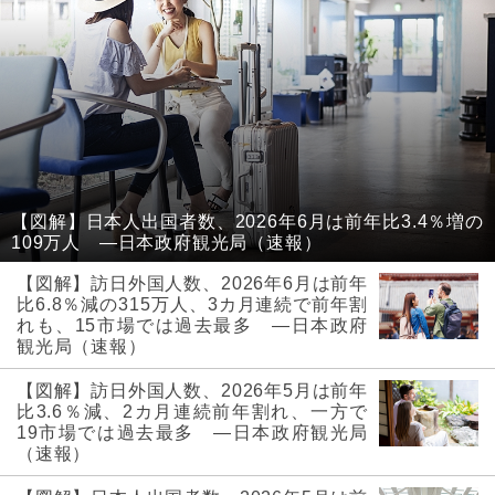
【図解】日本人出国者数、2026年6月は前年比3.4％増の
109万人 ―日本政府観光局（速報）
【図解】訪日外国人数、2026年6月は前年
比6.8％減の315万人、3カ月連続で前年割
れも、15市場では過去最多 ―日本政府
観光局（速報）
【図解】訪日外国人数、2026年5月は前年
比3.6％減、2カ月連続前年割れ、一方で
19市場では過去最多 ―日本政府観光局
（速報）