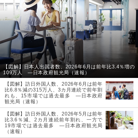
【図解】日本人出国者数、2026年6月は前年比3.4％増の
109万人 ―日本政府観光局（速報）
【図解】訪日外国人数、2026年6月は前年
比6.8％減の315万人、3カ月連続で前年割
れも、15市場では過去最多 ―日本政府
観光局（速報）
【図解】訪日外国人数、2026年5月は前年
比3.6％減、2カ月連続前年割れ、一方で
19市場では過去最多 ―日本政府観光局
（速報）