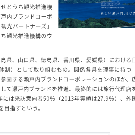
、せとうち観光推進機
瀬戸内ブランドコーポ
ち観光パートナーズ」
うち観光推進機構のウ
広島県、山口県、徳島県、香川県、愛媛県）における
進体制）として取り組むもの。関係各県を理事に持つ
が参画する瀬戸内ブランドコーポレーションのほか、
携して瀬戸内ブランドを推進。最終的には旅行代理店
には来訪意向者50％（2013年実績は27.9％）、外
）を目指すという。