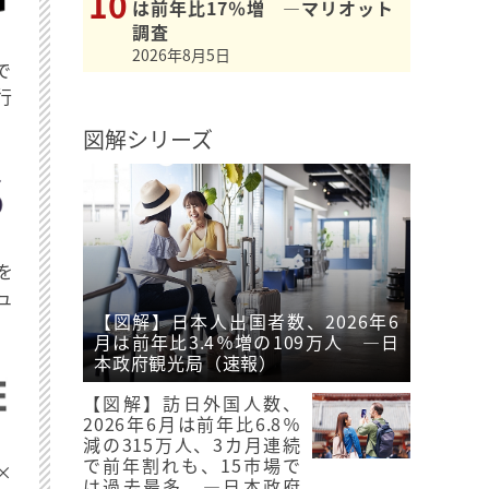
は前年比17％増 ―マリオット
調査
2026年8月5日
で
行
図解シリーズ
を
ュ
【図解】日本人出国者数、2026年6
月は前年比3.4％増の109万人 ―日
本政府観光局（速報）
【図解】訪日外国人数、
2026年6月は前年比6.8％
減の315万人、3カ月連続
で前年割れも、15市場で
×
は過去最多 ―日本政府