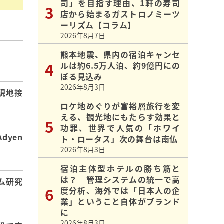
司」を目指す理由、1軒の寿司
店から始まるガストロノミーツ
ーリズム【コラム】
2026年8月7日
熊本地震、県内の宿泊キャンセ
】
ルは約6.5万人泊、約9億円にの
ぼる見込み
2026年8月3日
現地接
ロケ地めぐりが富裕層旅行を変
える、観光地にもたらす効果と
功罪、世界で人気の「ホワイ
dyen
ト・ロータス」次の舞台は南仏
2026年8月3日
宿泊主体型ホテルの勝ち筋と
は？ 管理システムの統一で高
ム研究
度分析、海外では「日本人の企
業」ということ自体がブランド
に
2026年8月3日