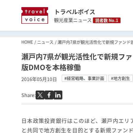
トラベルボイス
観光産業ニュース
読者数 No.1
HOME
ニュース
瀬戸内7県が観光活性化で新規ファンド
瀬戸内7県が観光活性化で新規フ
版DMOを本格稼働
#経営戦略、事業計画
#地方創生
2016年05月10日
Share:
日本政策投資銀行はこのほど、瀬戸内エリ
と共同で地方創生を目的とする新規ファン