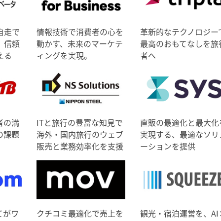
自走で
情報技術で消費者の心を
革新的なテクノロジー
、信頼
動かす、未来のマーケテ
最高のおもてなしを旅
える
ィングを実現。
者へ
者の満
ITと旅行の豊富な知見で
直販の最適化と最大化
の課題
海外・国内旅行のウェブ
実現する、最適なソリ
販売と業務効率化を支援
ーションを提供
てがワ
クチコミ最適化で売上を
観光・宿泊運営を、AI