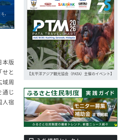
日本版
「せと
【太平洋アジア観光協会（PATA）主催のイベント】
広域周
を通じ
国人宿