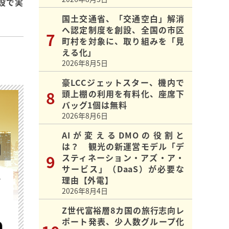
設で実
国土交通省、「交通空白」解消
へ認定制度を創設、全国の市区
町村を対象に、取り組みを「見
える化」
2026年8月5日
豪LCCジェットスター、機内で
頭上棚の利用を有料化、座席下
バッグ1個は無料
2026年8月6日
AIが変えるDMOの役割と
は？ 観光の新運営モデル「デ
スティネーション・アズ・ア・
サービス」（DaaS）が必要な
を
理由【外電】
2026年8月4日
Z世代富裕層8カ国の旅行志向レ
ポート発表、少人数グループ化