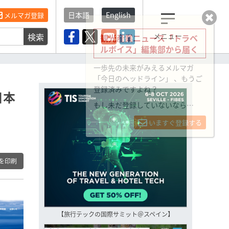
日本語
English
メルマガ登録
検索
メニュー
観光産業ニュース「トラベ
ルボイス」編集部から届く
一歩先の未来がみえるメルマガ
「今日のヘッドライン」 、もうご
登録済みですよね？
日本
もし未だ登録していないなら…
いますぐ登録する
を印刷
【旅行テックの国際サミット＠スペイン】