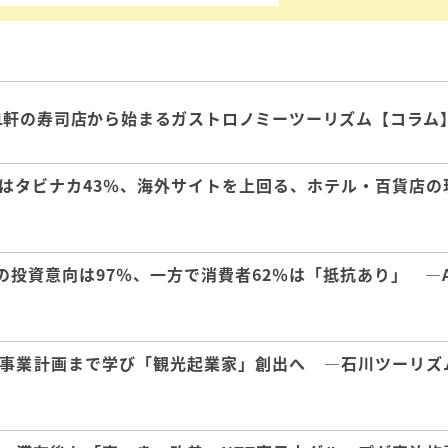
1軒の寿司店から始まるガストロノミーツーリズム【コラム
はタビナカ43％、海外サイトを上回る、ホテル・百貨店の
の投資意向は97％、一方で消費者62％は「抵抗あり」 ―A
事業計画まで学び「観光起業家」創出へ ―石川ツーリズ