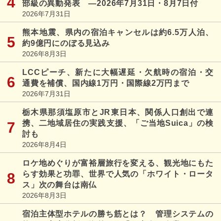
部級の異動発表 ―2026年7月31日・8月7日付
2026年7月31日
熊本地震、県内の宿泊キャンセルは約6.5万人泊、
約9億円にのぼる見込み
2026年8月3日
LCCピーチ、新たに大幅遅延・欠航時の宿泊・交
通費を補償、国内線1万円・国際線2万円まで
2026年7月31日
栃木県那須塩原市とJR東日本、関係人口創出で連
携、二地域居住の実践支援、「ご当地Suica」の検
討も
2026年8月4日
ロケ地めぐりが富裕層旅行を変える、観光地にもた
らす効果と功罪、世界で人気の「ホワイト・ロータ
ス」次の舞台は南仏
2026年8月3日
宿泊主体型ホテルの勝ち筋とは？ 管理システムの