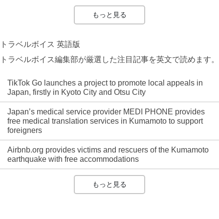
もっと見る
トラベルボイス 英語版
トラベルボイス編集部が厳選した注目記事を英文で読めます。
TikTok Go launches a project to promote local appeals in
Japan, firstly in Kyoto City and Otsu City
Japan’s medical service provider MEDI PHONE provides
free medical translation services in Kumamoto to support
foreigners
Airbnb.org provides victims and rescuers of the Kumamoto
earthquake with free accommodations
もっと見る