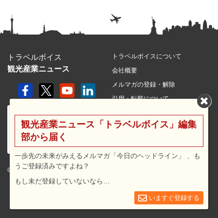
トラベルボイスについて
トラベルボイス
観光産業ニュース
会社概要
メルマガの登録・解除
引用・転載について
プライバシーポリシー
観光産業ニュース「トラベルボイス」編集
利用規約
部から届く
サイトマップ
広告メニュー・料金
一歩先の未来がみえるメルマガ「今日のヘッドライン」 、も
うご登録済みですよね？
プレスリリース窓口
© 2026 travel voice.
もし未だ登録していないなら…
求人広告
お問合せ
いますぐ登録する