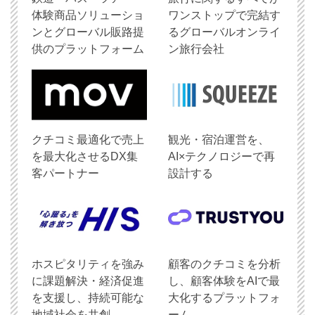
体験商品ソリューショ
ワンストップで完結す
ンとグローバル販路提
るグローバルオンライ
供のプラットフォーム
ン旅行会社
クチコミ最適化で売上
観光・宿泊運営を、
を最大化させるDX集
AI×テクノロジーで再
客パートナー
設計する
ホスピタリティを強み
顧客のクチコミを分析
に課題解決・経済促進
し、顧客体験をAIで最
を支援し、持続可能な
大化するプラットフォ
地域社会を共創
ーム