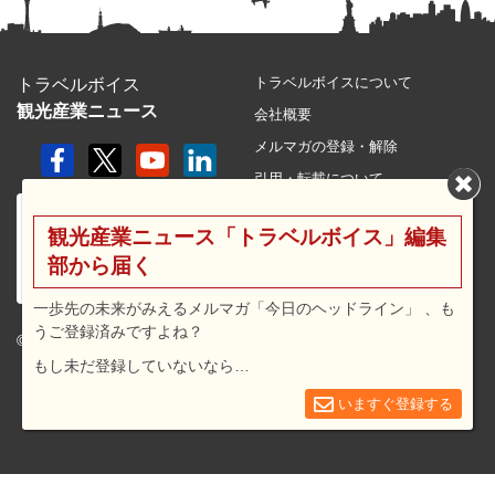
トラベルボイスについて
トラベルボイス
観光産業ニュース
会社概要
メルマガの登録・解除
引用・転載について
プライバシーポリシー
観光産業ニュース「トラベルボイス」編集
利用規約
部から届く
サイトマップ
広告メニュー・料金
一歩先の未来がみえるメルマガ「今日のヘッドライン」 、も
うご登録済みですよね？
プレスリリース窓口
© 2026 travel voice.
もし未だ登録していないなら…
求人広告
お問合せ
いますぐ登録する