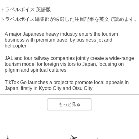
トラベルボイス 英語版
トラベルボイス編集部が厳選した注目記事を英文で読めます。
A major Japanese heavy industry enters the tourism
business with premium travel by business jet and
helicopter
JAL and four railway companies jointly create a wide-range
tourism model for foreign visitors to Japan, focusing on
pilgrim and spiritual cultures
TikTok Go launches a project to promote local appeals in
Japan, firstly in Kyoto City and Otsu City
もっと見る