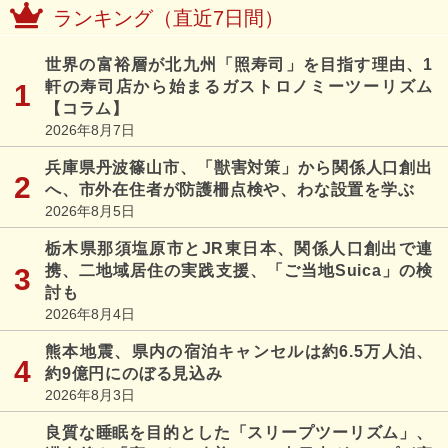
ランキング（直近7日間）
世界の富裕層が北九州「照寿司」を目指す理由、1
軒の寿司店から始まるガストロノミーツーリズム
【コラム】
2026年8月7日
兵庫県丹波篠山市、「獣害対策」から関係人口創出
へ、市外在住者が防護柵点検や、わな設置を学ぶ
2026年8月5日
栃木県那須塩原市とJR東日本、関係人口創出で連
携、二地域居住の実践支援、「ご当地Suica」の検
討も
2026年8月4日
熊本地震、県内の宿泊キャンセルは約6.5万人泊、
約9億円にのぼる見込み
2026年8月3日
良質な睡眠を目的とした「スリープツーリズム」、