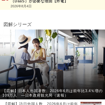
（DaaS）が必要な理由【外電】
2026年8月4日
図解シリーズ
【図解】日本人出国者数、2026年6月は前年比3.4％増の
109万人 ―日本政府観光局（速報）
【図解】訪日外国人数、2026年6月は前年