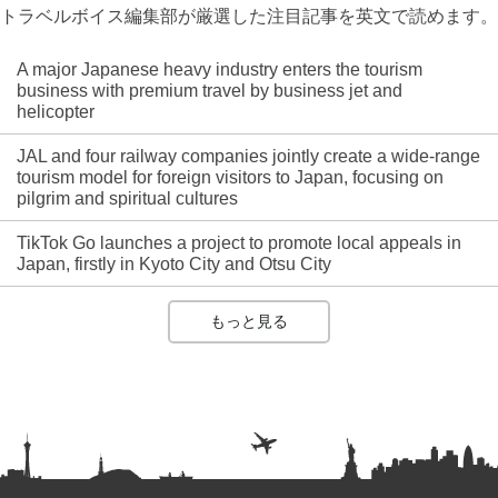
トラベルボイス編集部が厳選した注目記事を英文で読めます。
A major Japanese heavy industry enters the tourism
business with premium travel by business jet and
helicopter
JAL and four railway companies jointly create a wide-range
tourism model for foreign visitors to Japan, focusing on
pilgrim and spiritual cultures
TikTok Go launches a project to promote local appeals in
Japan, firstly in Kyoto City and Otsu City
もっと見る