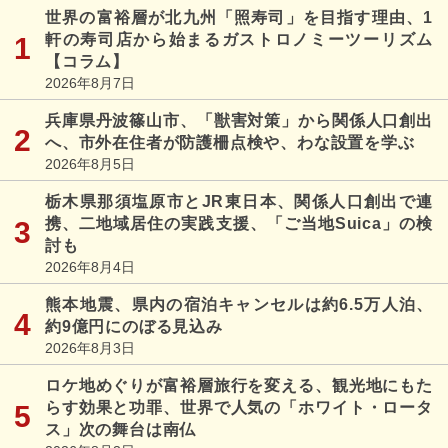
世界の富裕層が北九州「照寿司」を目指す理由、1
軒の寿司店から始まるガストロノミーツーリズム
【コラム】
2026年8月7日
兵庫県丹波篠山市、「獣害対策」から関係人口創出
へ、市外在住者が防護柵点検や、わな設置を学ぶ
2026年8月5日
栃木県那須塩原市とJR東日本、関係人口創出で連
携、二地域居住の実践支援、「ご当地Suica」の検
討も
2026年8月4日
熊本地震、県内の宿泊キャンセルは約6.5万人泊、
約9億円にのぼる見込み
2026年8月3日
ロケ地めぐりが富裕層旅行を変える、観光地にもた
らす効果と功罪、世界で人気の「ホワイト・ロータ
ス」次の舞台は南仏