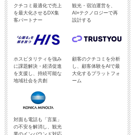
クチコミ最適化で売上
観光・宿泊運営を、
を最大化させるDX集
AI×テクノロジーで再
客パートナー
設計する
ホスピタリティを強み
顧客のクチコミを分析
に課題解決・経済促進
し、顧客体験をAIで最
を支援し、持続可能な
大化するプラットフォ
地域社会を共創
ーム
対面も電話も「言葉」
の不安を解消し、観光
業のインバウンド対応