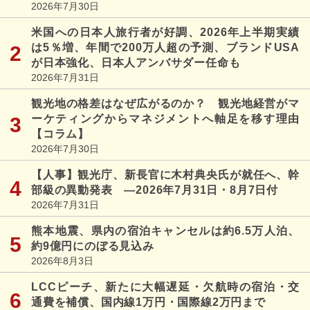
2026年7月30日
米国への日本人旅行者が好調、2026年上半期実績
は5％増、年間で200万人超の予測、ブランドUSA
が日本強化、日本人アンバサダー任命も
2026年7月31日
観光地の格差はなぜ広がるのか？ 観光地経営がマ
ーケティングからマネジメントへ軸足を移す理由
【コラム】
2026年7月30日
【人事】観光庁、新長官に木村典央氏が就任へ、幹
部級の異動発表 ―2026年7月31日・8月7日付
2026年7月31日
熊本地震、県内の宿泊キャンセルは約6.5万人泊、
約9億円にのぼる見込み
2026年8月3日
LCCピーチ、新たに大幅遅延・欠航時の宿泊・交
通費を補償、国内線1万円・国際線2万円まで