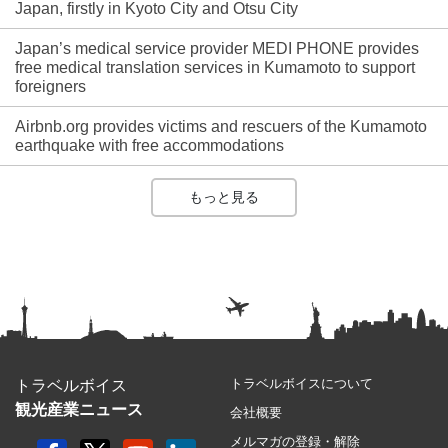
Japan, firstly in Kyoto City and Otsu City
Japan’s medical service provider MEDI PHONE provides
free medical translation services in Kumamoto to support
foreigners
Airbnb.org provides victims and rescuers of the Kumamoto
earthquake with free accommodations
もっと見る
トラベルボイスについて
トラベルボイス
観光産業ニュース
会社概要
メルマガの登録・解除