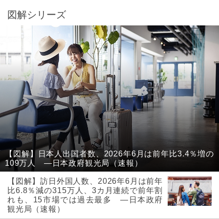
図解シリーズ
【図解】日本人出国者数、2026年6月は前年比3.4％増の
109万人 ―日本政府観光局（速報）
【図解】訪日外国人数、2026年6月は前年
比6.8％減の315万人、3カ月連続で前年割
れも、15市場では過去最多 ―日本政府
観光局（速報）