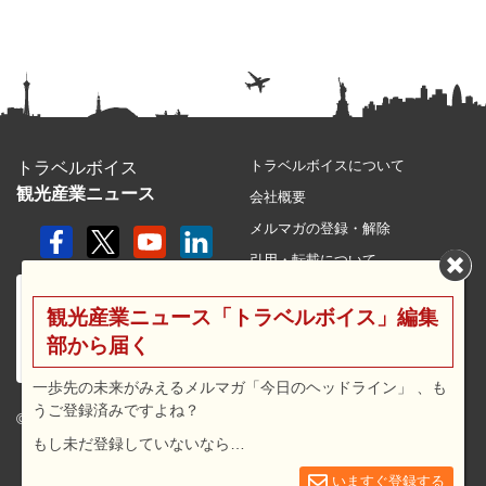
トラベルボイスについて
トラベルボイス
観光産業ニュース
会社概要
メルマガの登録・解除
引用・転載について
プライバシーポリシー
観光産業ニュース「トラベルボイス」編集
利用規約
部から届く
サイトマップ
広告メニュー・料金
一歩先の未来がみえるメルマガ「今日のヘッドライン」 、も
うご登録済みですよね？
プレスリリース窓口
© 2026 travel voice.
もし未だ登録していないなら…
求人広告
お問合せ
いますぐ登録する