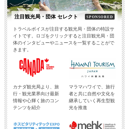
注目観光局・団体 セレクト
SPONSORED
トラベルボイスが注目する観光局・団体の特設サ
イトです。ロゴをクリックすると注目観光局・団
体のインタビューやニュースを一覧することがで
きます。
​カナダ観光局より、旅
マラマハワイで、旅行
行・観光業界向け最新
者と共に自然や文化を
情報や心輝く旅のコン
継承していく再生型観
テンツを紹介
光を推進