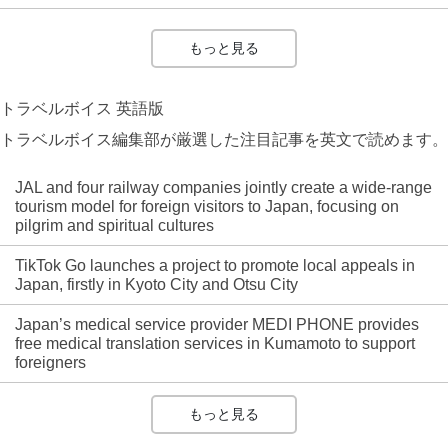
もっと見る
トラベルボイス 英語版
トラベルボイス編集部が厳選した注目記事を英文で読めます。
JAL and four railway companies jointly create a wide-range
tourism model for foreign visitors to Japan, focusing on
pilgrim and spiritual cultures
TikTok Go launches a project to promote local appeals in
Japan, firstly in Kyoto City and Otsu City
Japan’s medical service provider MEDI PHONE provides
free medical translation services in Kumamoto to support
foreigners
もっと見る