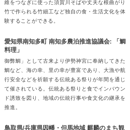
維をつなぎに使った須賀川そばや丈夫な根曲がり
竹で作られる竹細工など独自の食・生活文化を体
験することができる。
愛知県南知多町 南知多農泊推進協議会: 「鯛
料理」
御弊鯛」として古来より伊勢神宮に奉納してきた
鯛など、海の幸、里の幸が豊富であり、大漁や航
行安全などを祈願する伝統ある祭りが年間を通じ
て催されている。伝統ある祭りと食でインバウン
ド誘致を図り、地域の伝統行事や食文化の継承を
推進。
鳥取県/兵庫県因幡・但馬地域 麒麟のまち観