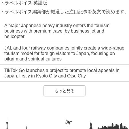
トラベルボイス 英語版
トラベルボイス編集部が厳選した注目記事を英文で読めます。
A major Japanese heavy industry enters the tourism
business with premium travel by business jet and
helicopter
JAL and four railway companies jointly create a wide-range
tourism model for foreign visitors to Japan, focusing on
pilgrim and spiritual cultures
TikTok Go launches a project to promote local appeals in
Japan, firstly in Kyoto City and Otsu City
もっと見る