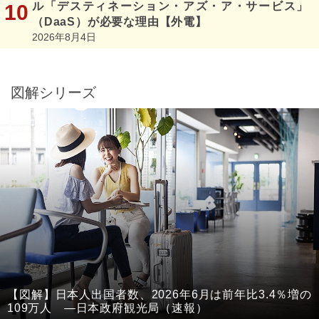
ル「デスティネーション・アズ・ア・サービス」
（DaaS）が必要な理由【外電】
2026年8月4日
図解シリーズ
【図解】日本人出国者数、2026年6月は前年比3.4％増の
109万人 ―日本政府観光局（速報）