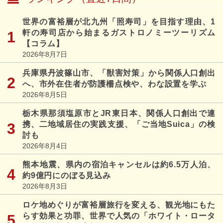
世界の富裕層が北九州「照寿司」を目指す理由、1
軒の寿司店から始まるガストロノミーツーリズム
【コラム】
2026年8月7日
兵庫県丹波篠山市、「獣害対策」から関係人口創出
へ、市外在住者が防護柵点検や、わな設置を学ぶ
2026年8月5日
栃木県那須塩原市とJR東日本、関係人口創出で連
携、二地域居住の実践支援、「ご当地Suica」の検
討も
2026年8月4日
熊本地震、県内の宿泊キャンセルは約6.5万人泊、
約9億円にのぼる見込み
2026年8月3日
ロケ地めぐりが富裕層旅行を変える、観光地にもた
らす効果と功罪、世界で人気の「ホワイト・ロータ