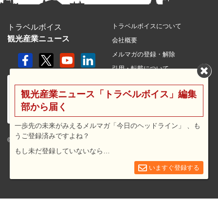
トラベルボイスについて
トラベルボイス
観光産業ニュース
会社概要
メルマガの登録・解除
引用・転載について
プライバシーポリシー
観光産業ニュース「トラベルボイス」編集
利用規約
部から届く
サイトマップ
広告メニュー・料金
一歩先の未来がみえるメルマガ「今日のヘッドライン」 、も
うご登録済みですよね？
プレスリリース窓口
© 2026 travel voice.
もし未だ登録していないなら…
求人広告
お問合せ
いますぐ登録する