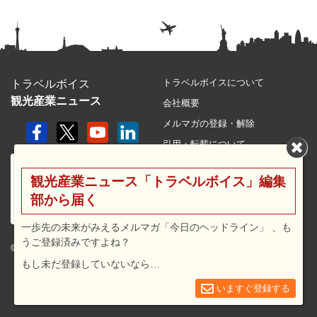
トラベルボイスについて
トラベルボイス
観光産業ニュース
会社概要
メルマガの登録・解除
引用・転載について
プライバシーポリシー
観光産業ニュース「トラベルボイス」編集
利用規約
部から届く
サイトマップ
広告メニュー・料金
一歩先の未来がみえるメルマガ「今日のヘッドライン」 、も
うご登録済みですよね？
プレスリリース窓口
© 2026 travel voice.
もし未だ登録していないなら…
求人広告
お問合せ
いますぐ登録する