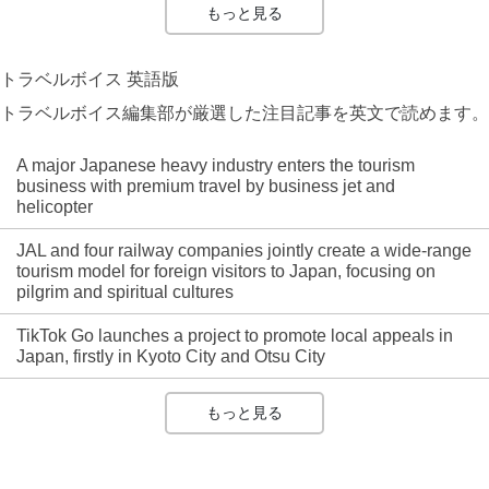
もっと見る
トラベルボイス 英語版
トラベルボイス編集部が厳選した注目記事を英文で読めます。
A major Japanese heavy industry enters the tourism
business with premium travel by business jet and
helicopter
JAL and four railway companies jointly create a wide-range
tourism model for foreign visitors to Japan, focusing on
pilgrim and spiritual cultures
TikTok Go launches a project to promote local appeals in
Japan, firstly in Kyoto City and Otsu City
もっと見る