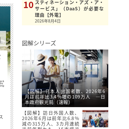
スティネーション・アズ・ア・
サービス」（DaaS）が必要な
理由【外電】
2026年8月4日
図解シリーズ
ビ
【図解】日本人出国者数、2026年6
月は前年比3.4％増の109万人 ―日
本政府観光局（速報）
最
【図解】訪日外国人数、
ス
2026年6月は前年比6.8％
減の315万人、3カ月連続