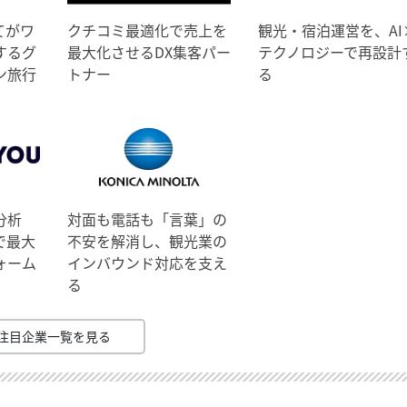
てがワ
クチコミ最適化で売上を
観光・宿泊運営を、AI
するグ
最大化させるDX集客パー
テクノロジーで再設計
ン旅行
トナー
る
分析
対面も電話も「言葉」の
で最大
不安を解消し、観光業の
ォーム
インバウンド対応を支え
る
注目企業一覧を見る