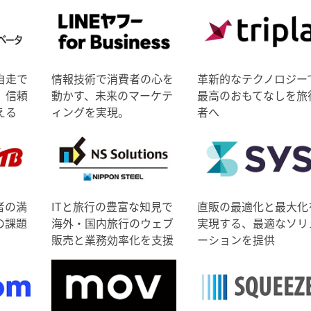
自走で
情報技術で消費者の心を
革新的なテクノロジー
、信頼
動かす、未来のマーケテ
最高のおもてなしを旅
える
ィングを実現。
者へ
者の満
ITと旅行の豊富な知見で
直販の最適化と最大化
の課題
海外・国内旅行のウェブ
実現する、最適なソリ
販売と業務効率化を支援
ーションを提供