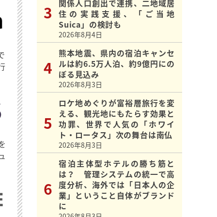
関係人口創出で連携、二地域居
住の実践支援、「ご当地
Suica」の検討も
2026年8月4日
熊本地震、県内の宿泊キャンセ
で
ルは約6.5万人泊、約9億円にの
行
ぼる見込み
2026年8月3日
ロケ地めぐりが富裕層旅行を変
える、観光地にもたらす効果と
功罪、世界で人気の「ホワイ
ト・ロータス」次の舞台は南仏
を
2026年8月3日
ュ
宿泊主体型ホテルの勝ち筋と
は？ 管理システムの統一で高
度分析、海外では「日本人の企
業」ということ自体がブランド
に
2026年8月3日