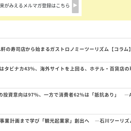
来がみえるメルマガ登録はこちら
1軒の寿司店から始まるガストロノミーツーリズム【コラム
はタビナカ43％、海外サイトを上回る、ホテル・百貨店の
の投資意向は97％、一方で消費者62％は「抵抗あり」 ―A
事業計画まで学び「観光起業家」創出へ ―石川ツーリズ