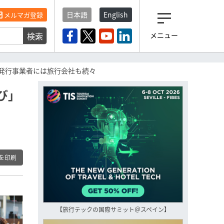
日本語
English
メルマガ登録
検索
メニュー
観光産業ニュース「トラベ
ルボイス」編集部から届く
一歩先の未来がみえるメルマガ
券発行事業者には旅行会社も続々
「今日のヘッドライン」 、もうご
登録済みですよね？
び」
もし未だ登録していないなら…
いますぐ登録する
を印刷
【旅行テックの国際サミット＠スペイン】