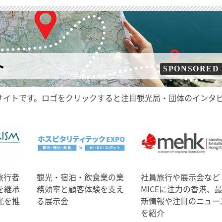
ト
SPONSORED
サイトです。ロゴをクリックすると注目観光局・団体のインタ
旅行者
観光・宿泊・飲食業の業
社員旅行や展示会など
を継承
務効率と顧客体験を支え
MICEに注力の香港、
光を推
る展示会
新情報や注目のニュー
を紹介