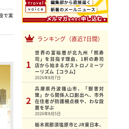
設で実
ランキング（直近7日間）
世界の富裕層が北九州「照寿
司」を目指す理由、1軒の寿司
店から始まるガストロノミーツ
ーリズム【コラム】
2026年8月7日
兵庫県丹波篠山市、「獣害対
策」から関係人口創出へ、市外
在住者が防護柵点検や、わな設
置を学ぶ
2026年8月5日
を
栃木県那須塩原市とJR東日本、