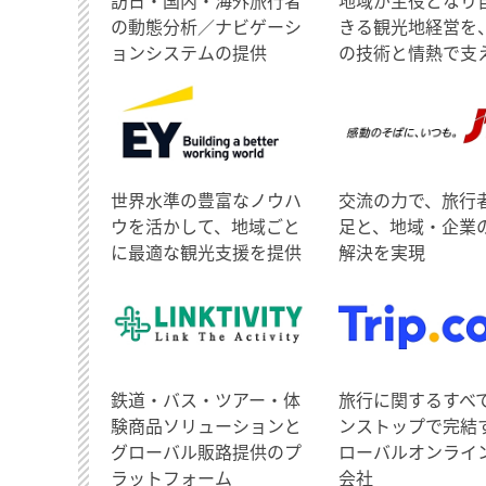
訪日・国内・海外旅行者
地域が主役となり
の動態分析／ナビゲーシ
きる観光地経営を
ョンシステムの提供
の技術と情熱で支
世界水準の豊富なノウハ
交流の力で、旅行
ウを活かして、地域ごと
足と、地域・企業
に最適な観光支援を提供
解決を実現
鉄道・バス・ツアー・体
旅行に関するすべ
験商品ソリューションと
ンストップで完結
グローバル販路提供のプ
ローバルオンライ
ラットフォーム
会社