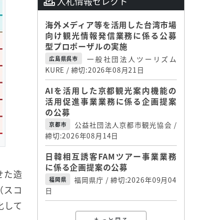
入札情報セレクト
海外メディア等を活用した台湾市場
向け観光情報発信業務に係る公募
型プロポーザルの実施
一般社団法人ツーリズム
広島県呉市
KURE / 締切:2026年08月21日
AIを活用した京都観光案内機能の
活用促進事業業務に係る企画提案
の公募
公益社団法人京都市観光協会 /
京都市
締切:2026年08月14日
日韓相互誘客FAMツアー事業業務
に係る企画提案の公募
せた造
福岡県庁 / 締切:2026年09月04
福岡県
（スコ
日
化して