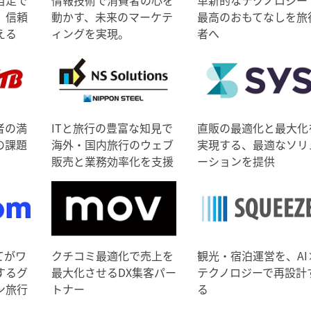
自走で
情報技術で消費者の心を
革新的なテクノロジー
、信頼
動かす、未来のマーケテ
最高のおもてなしを旅
える
ィングを実現。
者へ
者の満
ITと旅行の豊富な知見で
直販の最適化と最大化
の課題
海外・国内旅行のウェブ
実現する、最適なソリ
販売と業務効率化を支援
ーションを提供
てがワ
クチコミ最適化で売上を
観光・宿泊運営を、AI
するグ
最大化させるDX集客パー
テクノロジーで再設計
ン旅行
トナー
る