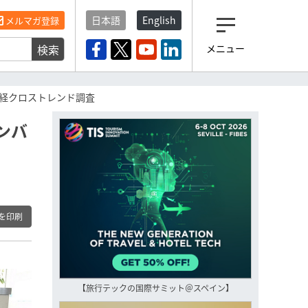
日本語
English
メルマガ登録
検索
メニュー
観光産業ニュース「トラベ
ルボイス」編集部から届く
一歩先の未来がみえるメルマガ
経クロストレンド調査
「今日のヘッドライン」 、もうご
登録済みですよね？
ンバ
もし未だ登録していないなら…
いますぐ登録する
を印刷
【旅行テックの国際サミット＠スペイン】