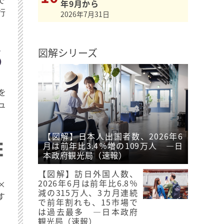
で
年9月から
行
2026年7月31日
図解シリーズ
を
ュ
【図解】日本人出国者数、2026年6
月は前年比3.4％増の109万人 ―日
本政府観光局（速報）
【図解】訪日外国人数、
2026年6月は前年比6.8％
×
減の315万人、3カ月連続
す
で前年割れも、15市場で
は過去最多 ―日本政府
観光局（速報）