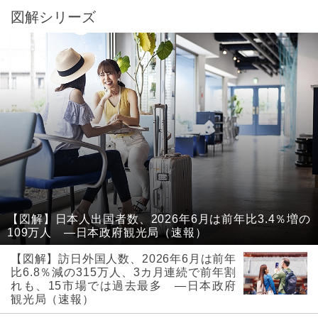
図解シリーズ
【図解】日本人出国者数、2026年6月は前年比3.4％増の
109万人 ―日本政府観光局（速報）
【図解】訪日外国人数、2026年6月は前年
比6.8％減の315万人、3カ月連続で前年割
れも、15市場では過去最多 ―日本政府
観光局（速報）