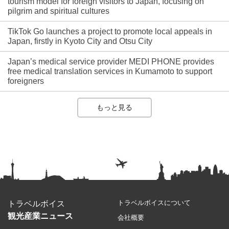
tourism model for foreign visitors to Japan, focusing on
pilgrim and spiritual cultures
TikTok Go launches a project to promote local appeals in
Japan, firstly in Kyoto City and Otsu City
Japan’s medical service provider MEDI PHONE provides
free medical translation services in Kumamoto to support
foreigners
もっと見る
トラベルボイスについて
トラベルボイス
観光産業ニュース
会社概要