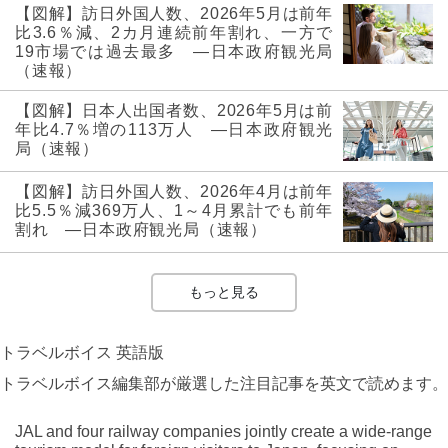
【図解】訪日外国人数、2026年5月は前年
比3.6％減、2カ月連続前年割れ、一方で
19市場では過去最多 ―日本政府観光局
（速報）
【図解】日本人出国者数、2026年5月は前
年比4.7％増の113万人 ―日本政府観光
局（速報）
【図解】訪日外国人数、2026年4月は前年
比5.5％減369万人、1～4月累計でも前年
割れ ―日本政府観光局（速報）
もっと見る
トラベルボイス 英語版
トラベルボイス編集部が厳選した注目記事を英文で読めます。
JAL and four railway companies jointly create a wide-range