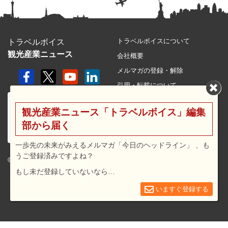
トラベルボイスについて
トラベルボイス
観光産業ニュース
会社概要
メルマガの登録・解除
引用・転載について
プライバシーポリシー
観光産業ニュース「トラベルボイス」編集
利用規約
部から届く
サイトマップ
広告メニュー・料金
一歩先の未来がみえるメルマガ「今日のヘッドライン」 、も
うご登録済みですよね？
プレスリリース窓口
© 2026 travel voice.
もし未だ登録していないなら…
求人広告
お問合せ
いますぐ登録する