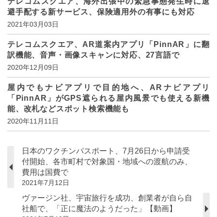
テレコムスクエア、海外出張中の緊急事態発生時に退
避手配する新サービス、保険適用外の有事にも対応
2021年03月03日
テレコムスクエア、AR道案内アプリ「PinnAR」に翻
訳機能、音声・画像スキャンに対応、27言語で
2020年12月09日
屋内でもナビアプリで目的地へ、ARナビアプリ
「PinnAR」がGPS遮られる屋内風景でも使える新機
能、改札などスポット検索機能も
2020年11月11日
日本のワクチンパスポート、7月26日から申請受
付開始、各市町村で対象国・地域への渡航のみ、
費用は国費で
2021年7月12日
ヴァージン社、宇宙旅行を成功、創業者が自ら自
社船で、「正に魔法のようだった」【動画】