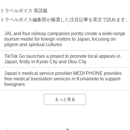
トラベルボイス 英語版
トラベルボイス編集部が厳選した注目記事を英文で読めます。
JAL and four railway companies jointly create a wide-range
tourism model for foreign visitors to Japan, focusing on
pilgrim and spiritual cultures
TikTok Go launches a project to promote local appeals in
Japan, firstly in Kyoto City and Otsu City
Japan’s medical service provider MEDI PHONE provides
free medical translation services in Kumamoto to support
foreigners
もっと見る