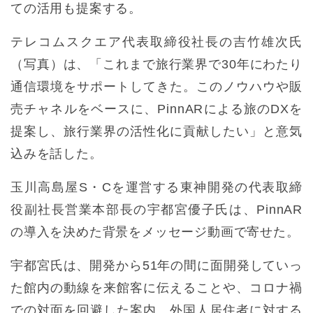
ての活用も提案する。
テレコムスクエア代表取締役社長の吉竹雄次氏
（写真）は、「これまで旅行業界で30年にわたり
通信環境をサポートしてきた。このノウハウや販
売チャネルをベースに、PinnARによる旅のDXを
提案し、旅行業界の活性化に貢献したい」と意気
込みを話した。
玉川高島屋S・Cを運営する東神開発の代表取締
役副社長営業本部長の宇都宮優子氏は、PinnAR
の導入を決めた背景をメッセージ動画で寄せた。
宇都宮氏は、開発から51年の間に面開発していっ
た館内の動線を来館客に伝えることや、コロナ禍
での対面を回避した案内、外国人居住者に対する