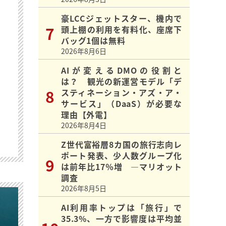
豪LCCジェットスター、機内で
頭上棚の利用を有料化、座席下
バッグ1個は無料
2026年8月6日
AIが変えるDMOの役割と
は？ 観光の新運営モデル「デ
スティネーション・アズ・ア・
サービス」（DaaS）が必要な
理由【外電】
2026年8月4日
Z世代富裕層8カ国の旅行志向レ
ポート発表、少人数グループ化
は前年比17％増 ―マリオット
調査
2026年8月5日
AI利用率トップは「旅行」で
35.3%、一方で影響度は平均並