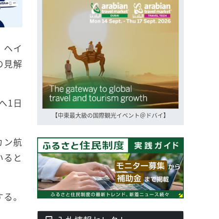
・ヘイ
の見解
へ1日
【中東最大級の国際観光イベント＠ドバイ】
カン航
いると
する。