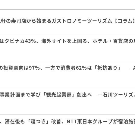
1軒の寿司店から始まるガストロノミーツーリズム【コラム
はタビナカ43％、海外サイトを上回る、ホテル・百貨店の
の投資意向は97％、一方で消費者62％は「抵抗あり」 ―A
事業計画まで学び「観光起業家」創出へ ―石川ツーリズ
、滞在後も「寝つき」改善、NTT東日本グループが宿泊施