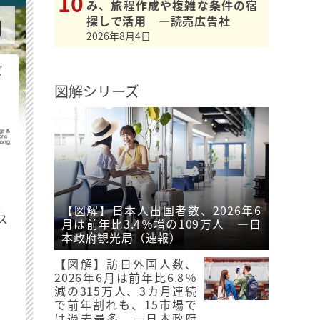
み、旅程作成や複雑な条件の宿
探しで活用 ―読売広告社
2026年8月4日
ビ
図解シリーズ
最
【図解】日本人出国者数、2026年6
ス
月は前年比3.4％増の109万人 ―日
本政府観光局（速報）
【図解】訪日外国人数、
2026年6月は前年比6.8％
減の315万人、3カ月連続
で前年割れも、15市場で
は過去最多 ―日本政府