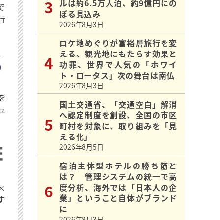
ルは約6.5万人泊、約9億円にの
で
ぼる見込み
行
2026年8月3日
ロケ地めぐりが富裕層旅行を変
える、観光地にもたらす効果と
功罪、世界で人気の「ホワイ
ト・ロータス」次の舞台は南仏
2026年8月3日
を
国土交通省、「交通空白」解消
ュ
へ認定制度を創設、全国の市区
町村を対象に、取り組みを「見
える化」
2026年8月5日
宿泊主体型ホテルの勝ち筋と
は？ 管理システムの統一で高
度分析、海外では「日本人の企
×
業」ということ自体がブランド
す
に
2026年8月3日