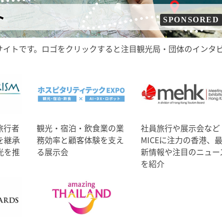
ト
SPONSORED
サイトです。ロゴをクリックすると注目観光局・団体のインタ
旅行者
観光・宿泊・飲食業の業
社員旅行や展示会など
を継承
務効率と顧客体験を支え
MICEに注力の香港、
光を推
る展示会
新情報や注目のニュー
を紹介