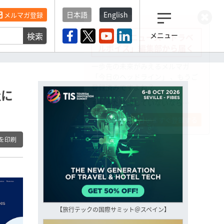
日本語
English
メルマガ登録
検索
メニュー
観光産業ニュース「トラベ
ルボイス」編集部から届く
一歩先の未来がみえるメルマガ
「今日のヘッドライン」 、もうご
登録済みですよね？
社に
もし未だ登録していないなら…
いますぐ登録する
を印刷
【旅行テックの国際サミット＠スペイン】