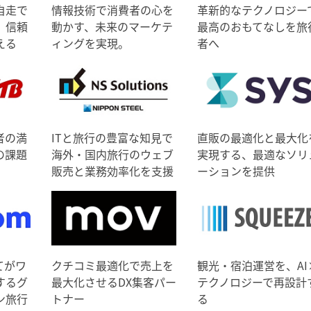
自走で
情報技術で消費者の心を
革新的なテクノロジー
、信頼
動かす、未来のマーケテ
最高のおもてなしを旅
える
ィングを実現。
者へ
者の満
ITと旅行の豊富な知見で
直販の最適化と最大化
の課題
海外・国内旅行のウェブ
実現する、最適なソリ
販売と業務効率化を支援
ーションを提供
てがワ
クチコミ最適化で売上を
観光・宿泊運営を、AI
するグ
最大化させるDX集客パー
テクノロジーで再設計
ン旅行
トナー
る