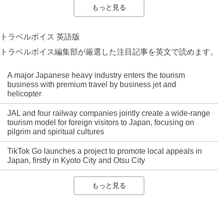
もっと見る
トラベルボイス 英語版
トラベルボイス編集部が厳選した注目記事を英文で読めます。
A major Japanese heavy industry enters the tourism
business with premium travel by business jet and
helicopter
JAL and four railway companies jointly create a wide-range
tourism model for foreign visitors to Japan, focusing on
pilgrim and spiritual cultures
TikTok Go launches a project to promote local appeals in
Japan, firstly in Kyoto City and Otsu City
もっと見る