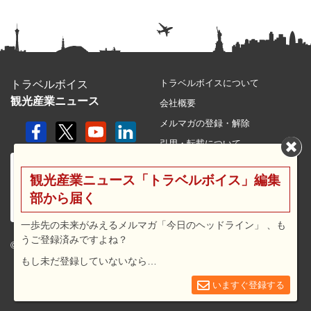
トラベルボイスについて
トラベルボイス
観光産業ニュース
会社概要
メルマガの登録・解除
引用・転載について
プライバシーポリシー
観光産業ニュース「トラベルボイス」編集
利用規約
部から届く
サイトマップ
広告メニュー・料金
一歩先の未来がみえるメルマガ「今日のヘッドライン」 、も
うご登録済みですよね？
プレスリリース窓口
© 2026 travel voice.
もし未だ登録していないなら…
求人広告
お問合せ
いますぐ登録する