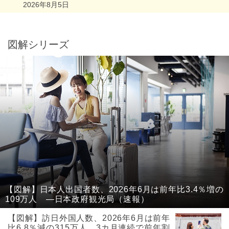
2026年8月5日
図解シリーズ
【図解】日本人出国者数、2026年6月は前年比3.4％増の
109万人 ―日本政府観光局（速報）
【図解】訪日外国人数、2026年6月は前年
比6.8％減の315万人、3カ月連続で前年割