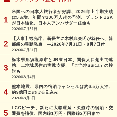
米国への日本人旅行者が好調、2026年上半期実績
は5％増、年間で200万人超の予測、ブランドUSA
が日本強化、日本人アンバサダー任命も
2026年7月31日
【人事】観光庁、新長官に木村典央氏が就任へ、幹
部級の異動発表 ―2026年7月31日・8月7日付
2026年7月31日
栃木県那須塩原市とJR東日本、関係人口創出で連
携、二地域居住の実践支援、「ご当地Suica」の検
討も
2026年8月4日
熊本地震、県内の宿泊キャンセルは約6.5万人泊、
約9億円にのぼる見込み
2026年8月3日
LCCピーチ、新たに大幅遅延・欠航時の宿泊・交
通費を補償、国内線1万円・国際線2万円まで