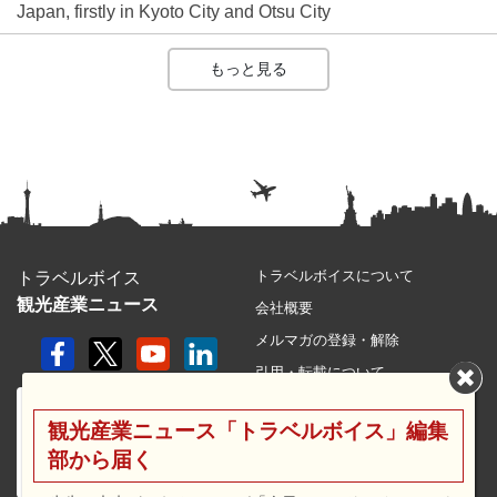
Japan, firstly in Kyoto City and Otsu City
もっと見る
トラベルボイスについて
トラベルボイス
観光産業ニュース
会社概要
メルマガの登録・解除
引用・転載について
プライバシーポリシー
観光産業ニュース「トラベルボイス」編集
利用規約
部から届く
サイトマップ