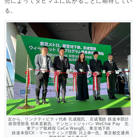
売によってタビマエに広がることに期待してい
る。
左から、リンクティビティ代表 孔成龍氏、京成電鉄 鉄道本部計
画管理部長 松本直範氏、テンセントジャパン WeChat Pay 北
東アジア取締役 CeCe Wang氏、東京地下鉄
鉄道本部CX・マーケティング部長 川上幸一氏、東京都交通局