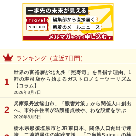
ランキング（直近7日間）
世界の富裕層が北九州「照寿司」を目指す理由、1
軒の寿司店から始まるガストロノミーツーリズム
【コラム】
2026年8月7日
兵庫県丹波篠山市、「獣害対策」から関係人口創出
へ、市外在住者が防護柵点検や、わな設置を学ぶ
2026年8月5日
栃木県那須塩原市とJR東日本、関係人口創出で連
携、二地域居住の実践支援、「ご当地Suica」の検