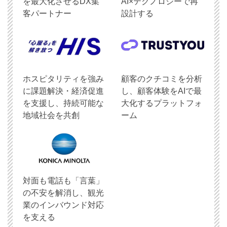
を最大化させるDX集
AI×テクノロジーで再
客パートナー
設計する
ホスピタリティを強み
顧客のクチコミを分析
に課題解決・経済促進
し、顧客体験をAIで最
を支援し、持続可能な
大化するプラットフォ
地域社会を共創
ーム
対面も電話も「言葉」
の不安を解消し、観光
業のインバウンド対応
を支える