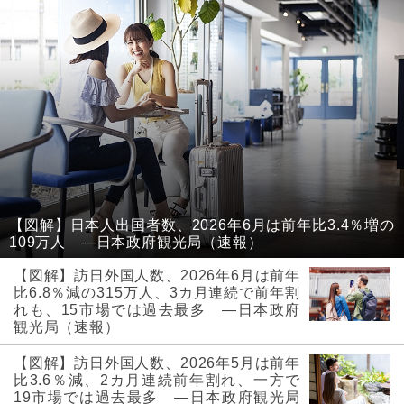
【図解】日本人出国者数、2026年6月は前年比3.4％増の
109万人 ―日本政府観光局（速報）
【図解】訪日外国人数、2026年6月は前年
比6.8％減の315万人、3カ月連続で前年割
れも、15市場では過去最多 ―日本政府
観光局（速報）
【図解】訪日外国人数、2026年5月は前年
比3.6％減、2カ月連続前年割れ、一方で
19市場では過去最多 ―日本政府観光局