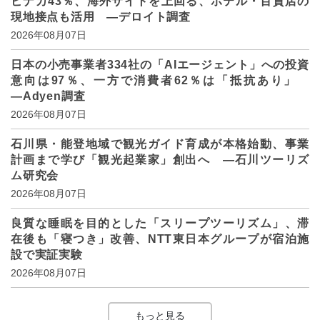
ビナカ43％、海外サイトを上回る、ホテル・百貨店の
現地接点も活用 ―デロイト調査
2026年08月07日
日本の小売事業者334社の「AIエージェント」への投資
意向は97％、一方で消費者62％は「抵抗あり」
―Adyen調査
2026年08月07日
石川県・能登地域で観光ガイド育成が本格始動、事業
計画まで学び「観光起業家」創出へ ―石川ツーリズ
ム研究会
2026年08月07日
良質な睡眠を目的とした「スリープツーリズム」、滞
在後も「寝つき」改善、NTT東日本グループが宿泊施
設で実証実験
2026年08月07日
もっと見る