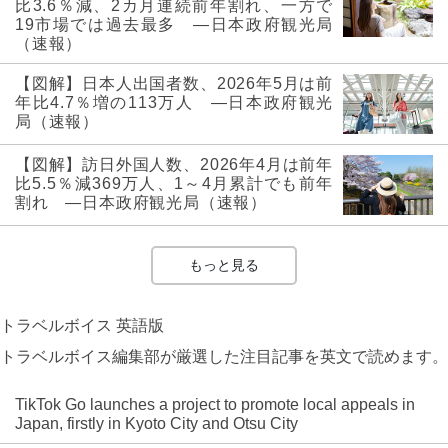
比3.6％減、2カ月連続前年割れ、一方で
19市場では過去最多 ―日本政府観光局
（速報）
【図解】日本人出国者数、2026年5月は前
年比4.7％増の113万人 ―日本政府観光
局（速報）
【図解】訪日外国人数、2026年4月は前年
比5.5％減369万人、1～4月累計でも前年
割れ ―日本政府観光局（速報）
もっと見る
トラベルボイス 英語版
トラベルボイス編集部が厳選した注目記事を英文で読めます。
TikTok Go launches a project to promote local appeals in
Japan, firstly in Kyoto City and Otsu City