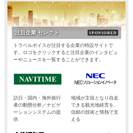
注目企業 セレクト
SPONSORED
トラベルボイスが注目する企業の特設サイトで
す。ロゴをクリックすると注目企業のインタビュ
ーやニュースを一覧することができます。
訪日・国内・海外旅行
地域が主役となり自走
者の動態分析／ナビゲ
できる観光地経営を、
ーションシステムの提
信頼の技術と情熱で支
供
える