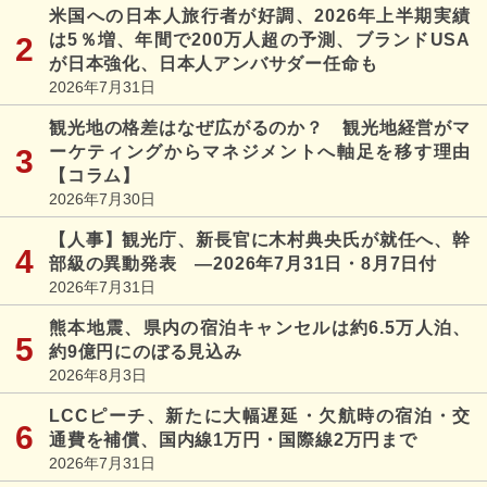
米国への日本人旅行者が好調、2026年上半期実績
は5％増、年間で200万人超の予測、ブランドUSA
が日本強化、日本人アンバサダー任命も
2026年7月31日
観光地の格差はなぜ広がるのか？ 観光地経営がマ
ーケティングからマネジメントへ軸足を移す理由
【コラム】
2026年7月30日
【人事】観光庁、新長官に木村典央氏が就任へ、幹
部級の異動発表 ―2026年7月31日・8月7日付
2026年7月31日
熊本地震、県内の宿泊キャンセルは約6.5万人泊、
約9億円にのぼる見込み
2026年8月3日
LCCピーチ、新たに大幅遅延・欠航時の宿泊・交
通費を補償、国内線1万円・国際線2万円まで
2026年7月31日