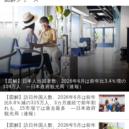
【図解】日本人出国者数、2026年6月は前年比3.4％増の
109万人 ―日本政府観光局（速報）
【図解】訪日外国人数、2026年6月は前年
比6.8％減の315万人、3カ月連続で前年割
れも、15市場では過去最多 ―日本政府
観光局（速報）
【図解】訪日外国人数、2026年5月は前年