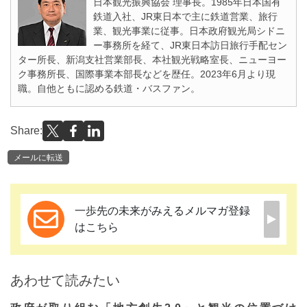
日本観光振興協会 理事長。1985年日本国有
鉄道入社、JR東日本で主に鉄道営業、旅行
業、観光事業に従事。日本政府観光局シドニ
ー事務所を経て、JR東日本訪日旅行手配セン
ター所長、新潟支社営業部長、本社観光戦略室長、ニューヨー
ク事務所長、国際事業本部長などを歴任。2023年6月より現
職。自他ともに認める鉄道・バスファン。
Share:
メールに転送
一歩先の未来がみえるメルマガ登録
はこちら
あわせて読みたい