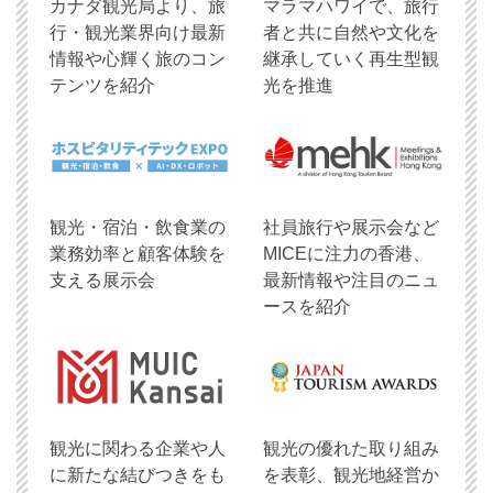
​カナダ観光局より、旅
マラマハワイで、旅行
行・観光業界向け最新
者と共に自然や文化を
情報や心輝く旅のコン
継承していく再生型観
テンツを紹介
光を推進
観光・宿泊・飲食業の
社員旅行や展示会など
業務効率と顧客体験を
MICEに注力の香港、
支える展示会
最新情報や注目のニュ
ースを紹介
観光に関わる企業や人
観光の優れた取り組み
に新たな結びつきをも
を表彰、観光地経営か