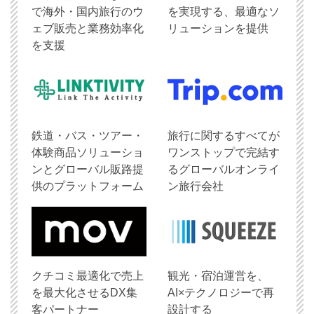
で海外・国内旅行のウ
を実現する、最適なソ
ェブ販売と業務効率化
リューションを提供
を支援
鉄道・バス・ツアー・
旅行に関するすべてが
体験商品ソリューショ
ワンストップで完結す
ンとグローバル販路提
るグローバルオンライ
供のプラットフォーム
ン旅行会社
クチコミ最適化で売上
観光・宿泊運営を、
を最大化させるDX集
AI×テクノロジーで再
客パートナー
設計する