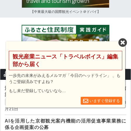
【中東最大級の国際観光イベント＠ドバイ】
観光産業ニュース「トラベルボイス」編集
部から届く
入札情報セレクト
一歩先の未来がみえるメルマガ「今日のヘッドライン」 、も
うご登録済みですよね？
海外メディア等を活用した台湾市場向け観光情報発信
もし未だ登録していないなら…
業務に係る公募型プロポーザルの実施
いますぐ登録する
一般社団法人ツーリズムKURE / 締切:2026年08
広島県呉市
月21日
AIを活用した京都観光案内機能の活用促進事業業務に
係る企画提案の公募