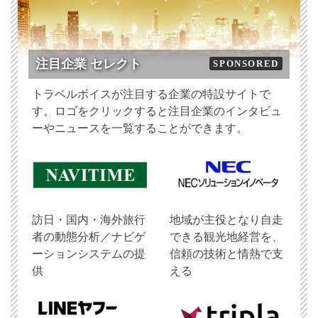
注目企業 セレクト
SPONSORED
トラベルボイスが注目する企業の特設サイトで
す。ロゴをクリックすると注目企業のインタビュ
ーやニュースを一覧することができます。
訪日・国内・海外旅行
地域が主役となり自走
者の動態分析／ナビゲ
できる観光地経営を、
ーションシステムの提
信頼の技術と情熱で支
供
える