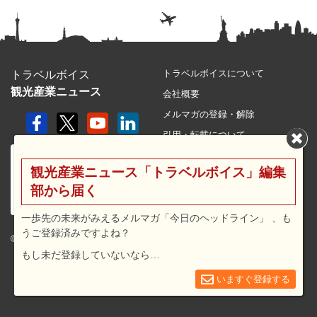
トラベルボイスについて
トラベルボイス
観光産業ニュース
会社概要
メルマガの登録・解除
引用・転載について
プライバシーポリシー
観光産業ニュース「トラベルボイス」編集
利用規約
部から届く
サイトマップ
広告メニュー・料金
一歩先の未来がみえるメルマガ「今日のヘッドライン」 、も
うご登録済みですよね？
プレスリリース窓口
© 2026 travel voice.
もし未だ登録していないなら…
求人広告
お問合せ
いますぐ登録する