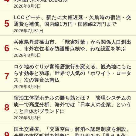
2026年8月3日
LCCピーチ、新たに大幅遅延・欠航時の宿泊・交
通費を補償、国内線1万円・国際線2万円まで
2026年7月31日
兵庫県丹波篠山市、「獣害対策」から関係人口創出
へ、市外在住者が防護柵点検や、わな設置を学ぶ
2026年8月5日
ロケ地めぐりが富裕層旅行を変える、観光地にもた
らす効果と功罪、世界で人気の「ホワイト・ロータ
ス」次の舞台は南仏
2026年8月3日
宿泊主体型ホテルの勝ち筋とは？ 管理システムの
統一で高度分析、海外では「日本人の企業」という
こと自体がブランドに
2026年8月3日
国土交通省、「交通空白」解消へ認定制度を創設、
全国の市区町村を対象に、取り組みを「見える化」