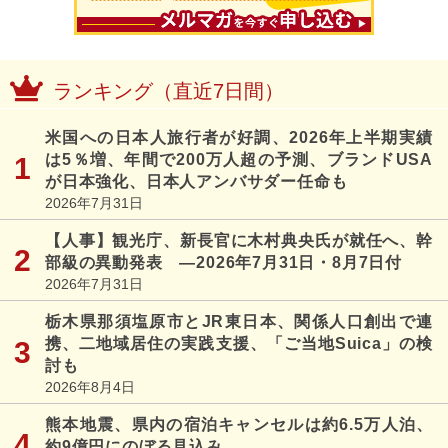
ランキング（直近7日間）
米国への日本人旅行者が好調、2026年上半期実績
は5％増、年間で200万人超の予測、ブランドUSA
が日本強化、日本人アンバサダー任命も
2026年7月31日
【人事】観光庁、新長官に木村典央氏が就任へ、幹
部級の異動発表 ―2026年7月31日・8月7日付
2026年7月31日
栃木県那須塩原市とJR東日本、関係人口創出で連
携、二地域居住の実践支援、「ご当地Suica」の検
討も
2026年8月4日
熊本地震、県内の宿泊キャンセルは約6.5万人泊、
約9億円にのぼる見込み