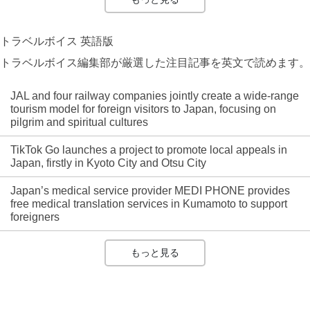
トラベルボイス 英語版
トラベルボイス編集部が厳選した注目記事を英文で読めます。
JAL and four railway companies jointly create a wide-range
tourism model for foreign visitors to Japan, focusing on
pilgrim and spiritual cultures
TikTok Go launches a project to promote local appeals in
Japan, firstly in Kyoto City and Otsu City
Japan’s medical service provider MEDI PHONE provides
free medical translation services in Kumamoto to support
foreigners
もっと見る