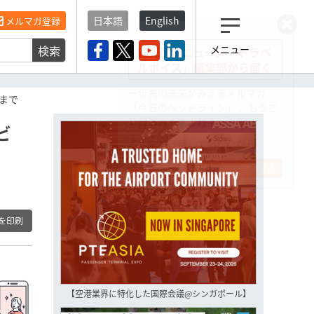
日本語
English
メルマガ登録
検索
メニュー
観光産業ニュース「トラベ
ルボイス」編集部から届く
一歩先の未来がみえるメルマガ
まで
「今日のヘッドライン」 、もうご
登録済みですよね？
ビ
もし未だ登録していないなら…
いますぐ登録する
を印刷
【空港業界に特化した国際会議@シンガポール】