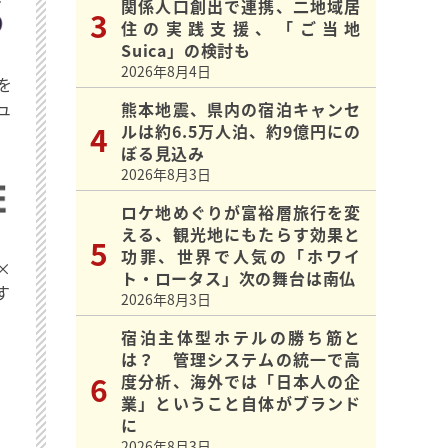
関係人口創出で連携、二地域居
住の実践支援、「ご当地
Suica」の検討も
2026年8月4日
を
ュ
熊本地震、県内の宿泊キャンセ
ルは約6.5万人泊、約9億円にの
ぼる見込み
2026年8月3日
ロケ地めぐりが富裕層旅行を変
える、観光地にもたらす効果と
功罪、世界で人気の「ホワイ
×
ト・ロータス」次の舞台は南仏
す
2026年8月3日
宿泊主体型ホテルの勝ち筋と
は？ 管理システムの統一で高
度分析、海外では「日本人の企
業」ということ自体がブランド
に
2026年8月3日