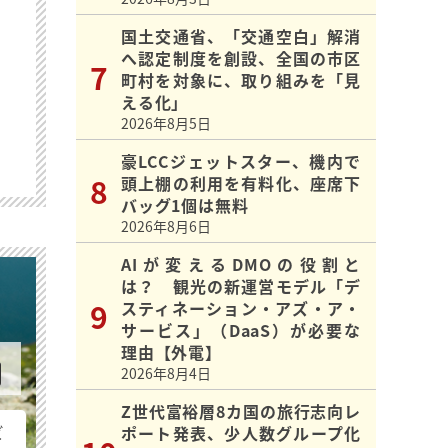
国土交通省、「交通空白」解消
へ認定制度を創設、全国の市区
町村を対象に、取り組みを「見
える化」
2026年8月5日
豪LCCジェットスター、機内で
頭上棚の利用を有料化、座席下
バッグ1個は無料
2026年8月6日
AIが変えるDMOの役割と
は？ 観光の新運営モデル「デ
スティネーション・アズ・ア・
サービス」（DaaS）が必要な
理由【外電】
2026年8月4日
Z世代富裕層8カ国の旅行志向レ
ビ
ポート発表、少人数グループ化