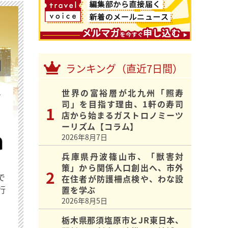
ランキング（直近7日間）
世界の富裕層が北九州「照寿
を
司」を目指す理由、1軒の寿司
店から始まるガストロノミーツ
ーリズム【コラム】
2026年8月7日
兵庫県丹波篠山市、「獣害対
策」から関係人口創出へ、市外
で
在住者が防護柵点検や、わな設
行
置を学ぶ
2026年8月5日
栃木県那須塩原市とJR東日本、