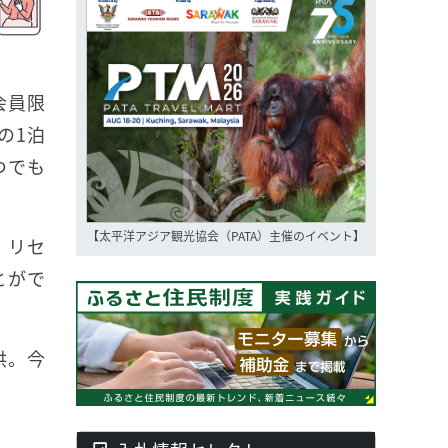
会員限
の1泊
つでも
【太平洋アジア観光協会（PATA）主催のイベント】
。リセ
とがで
供。今