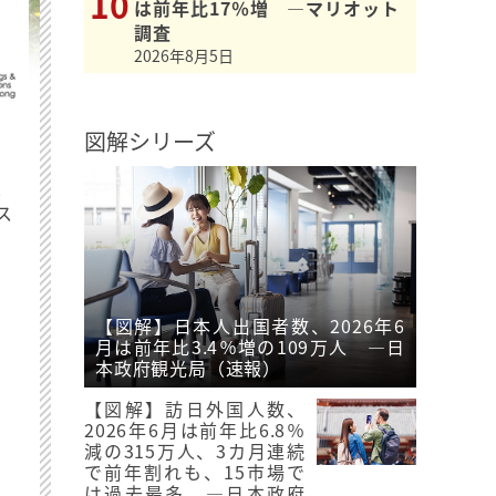
は前年比17％増 ―マリオット
調査
2026年8月5日
図解シリーズ
最
ス
【図解】日本人出国者数、2026年6
月は前年比3.4％増の109万人 ―日
本政府観光局（速報）
【図解】訪日外国人数、
2026年6月は前年比6.8％
減の315万人、3カ月連続
で前年割れも、15市場で
は過去最多 ―日本政府