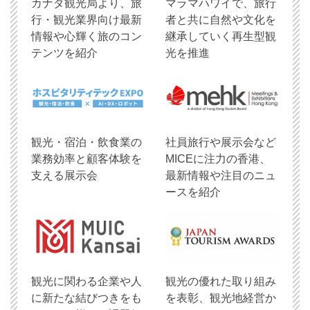
​カナダ観光局より、旅
マラマハワイで、旅行
行・観光業界向け最新
者と共に自然や文化を
情報や心輝く旅のコン
継承していく再生型観
テンツを紹介
光を推進
観光・宿泊・飲食業の
社員旅行や展示会など
業務効率と顧客体験を
MICEに注力の香港、
支える展示会
最新情報や注目のニュ
ースを紹介
観光に関わる企業や人
観光の優れた取り組み
に新たな結びつきをも
を表彰、観光地経営か