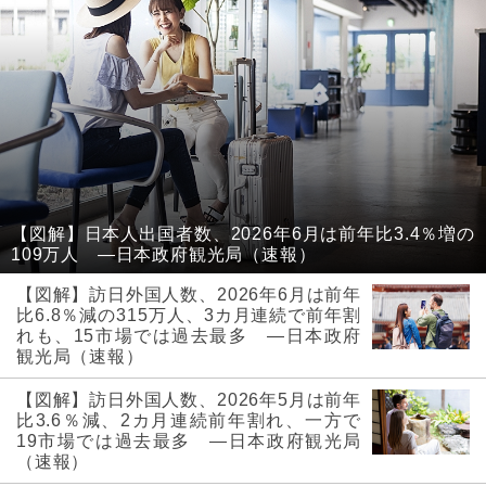
【図解】日本人出国者数、2026年6月は前年比3.4％増の
109万人 ―日本政府観光局（速報）
【図解】訪日外国人数、2026年6月は前年
比6.8％減の315万人、3カ月連続で前年割
れも、15市場では過去最多 ―日本政府
観光局（速報）
【図解】訪日外国人数、2026年5月は前年
比3.6％減、2カ月連続前年割れ、一方で
19市場では過去最多 ―日本政府観光局
（速報）