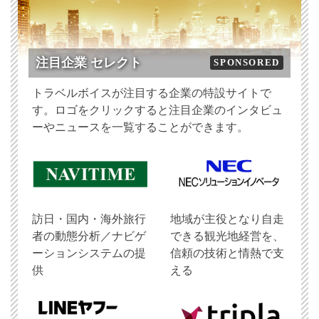
注目企業 セレクト
SPONSORED
トラベルボイスが注目する企業の特設サイトで
す。ロゴをクリックすると注目企業のインタビュ
ーやニュースを一覧することができます。
訪日・国内・海外旅行
地域が主役となり自走
者の動態分析／ナビゲ
できる観光地経営を、
ーションシステムの提
信頼の技術と情熱で支
供
える