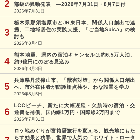
部級の異動発表 ―2026年7月31日・8月7日付
2026年7月31日
栃木県那須塩原市とJR東日本、関係人口創出で連
携、二地域居住の実践支援、「ご当地Suica」の検
討も
2026年8月4日
熊本地震、県内の宿泊キャンセルは約6.5万人泊、
約9億円にのぼる見込み
2026年8月3日
兵庫県丹波篠山市、「獣害対策」から関係人口創出
へ、市外在住者が防護柵点検や、わな設置を学ぶ
2026年8月5日
LCCピーチ、新たに大幅遅延・欠航時の宿泊・交
通費を補償、国内線1万円・国際線2万円まで
2026年7月31日
ロケ地めぐりが富裕層旅行を変える、観光地にもた
らす効果と功罪、世界で人気の「ホワイト・ロータ