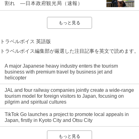
割れ ―日本政府観光局（速報）
もっと見る
トラベルボイス 英語版
トラベルボイス編集部が厳選した注目記事を英文で読めます。
A major Japanese heavy industry enters the tourism
business with premium travel by business jet and
helicopter
JAL and four railway companies jointly create a wide-range
tourism model for foreign visitors to Japan, focusing on
pilgrim and spiritual cultures
TikTok Go launches a project to promote local appeals in
Japan, firstly in Kyoto City and Otsu City
もっと見る