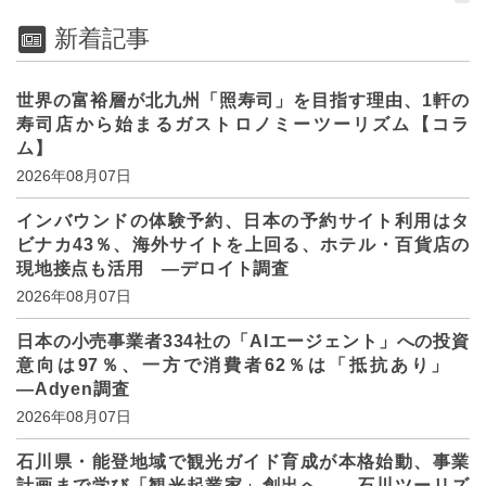
新着記事
世界の富裕層が北九州「照寿司」を目指す理由、1軒の
寿司店から始まるガストロノミーツーリズム【コラ
ム】
2026年08月07日
インバウンドの体験予約、日本の予約サイト利用はタ
ビナカ43％、海外サイトを上回る、ホテル・百貨店の
現地接点も活用 ―デロイト調査
2026年08月07日
日本の小売事業者334社の「AIエージェント」への投資
意向は97％、一方で消費者62％は「抵抗あり」
―Adyen調査
2026年08月07日
石川県・能登地域で観光ガイド育成が本格始動、事業
計画まで学び「観光起業家」創出へ ―石川ツーリズ