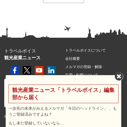
トラベルボイスについて
トラベルボイス
観光産業ニュース
会社概要
メルマガの登録・解除
引用・転載について
プライバシーポリシー
観光産業ニュース「トラベルボイス」編集
利用規約
部から届く
サイトマップ
広告メニュー・料金
一歩先の未来がみえるメルマガ「今日のヘッドライン」 、も
うご登録済みですよね？
プレスリリース窓口
© 2026 travel voice.
もし未だ登録していないなら…
求人広告