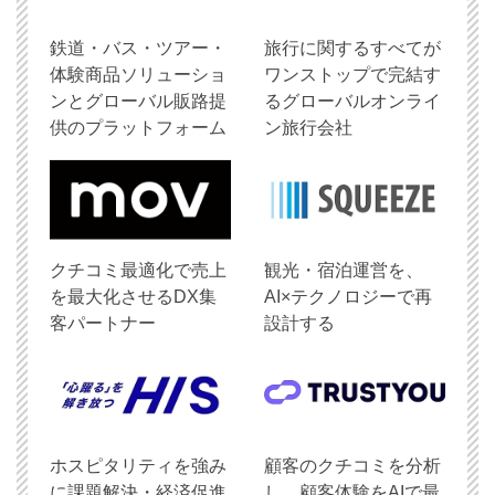
鉄道・バス・ツアー・
旅行に関するすべてが
体験商品ソリューショ
ワンストップで完結す
ンとグローバル販路提
るグローバルオンライ
供のプラットフォーム
ン旅行会社
クチコミ最適化で売上
観光・宿泊運営を、
を最大化させるDX集
AI×テクノロジーで再
客パートナー
設計する
ホスピタリティを強み
顧客のクチコミを分析
に課題解決・経済促進
し、顧客体験をAIで最