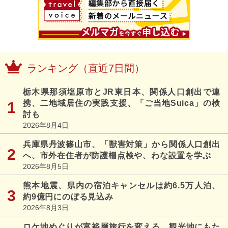
ランキング（直近7日間）
栃木県那須塩原市とJR東日本、関係人口創出で連
携、二地域居住の実践支援、「ご当地Suica」の検
討も
2026年8月4日
兵庫県丹波篠山市、「獣害対策」から関係人口創出
へ、市外在住者が防護柵点検や、わな設置を学ぶ
2026年8月5日
熊本地震、県内の宿泊キャンセルは約6.5万人泊、
約9億円にのぼる見込み
2026年8月3日
ロケ地めぐりが富裕層旅行を変える、観光地にもた