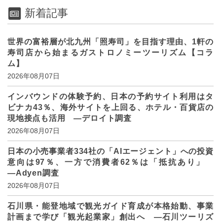
新着記事
世界の富裕層が北九州「照寿司」を目指す理由、1軒の
寿司店から始まるガストロノミーツーリズム【コラ
ム】
2026年08月07日
インバウンドの体験予約、日本の予約サイト利用はタ
ビナカ43％、海外サイトを上回る、ホテル・百貨店の
現地接点も活用 ―デロイト調査
2026年08月07日
日本の小売事業者334社の「AIエージェント」への投資
意向は97％、一方で消費者62％は「抵抗あり」
―Adyen調査
2026年08月07日
石川県・能登地域で観光ガイド育成が本格始動、事業
計画まで学び「観光起業家」創出へ ―石川ツーリズ