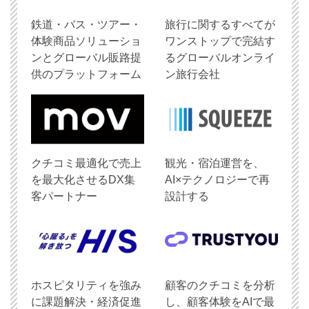
鉄道・バス・ツアー・
旅行に関するすべてが
体験商品ソリューショ
ワンストップで完結す
ンとグローバル販路提
るグローバルオンライ
供のプラットフォーム
ン旅行会社
クチコミ最適化で売上
観光・宿泊運営を、
を最大化させるDX集
AI×テクノロジーで再
客パートナー
設計する
ホスピタリティを強み
顧客のクチコミを分析
に課題解決・経済促進
し、顧客体験をAIで最