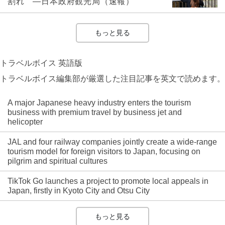
割れ ―日本政府観光局（速報）
もっと見る
トラベルボイス 英語版
トラベルボイス編集部が厳選した注目記事を英文で読めます。
A major Japanese heavy industry enters the tourism
business with premium travel by business jet and
helicopter
JAL and four railway companies jointly create a wide-range
tourism model for foreign visitors to Japan, focusing on
pilgrim and spiritual cultures
TikTok Go launches a project to promote local appeals in
Japan, firstly in Kyoto City and Otsu City
もっと見る