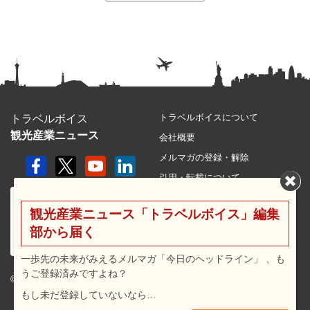
トラベルボイスについて
トラベルボイス
観光産業ニュース
会社概要
メルマガの登録・解除
引用・転載について
プライバシーポリシー
観光産業ニュース「トラベルボイス」編集
利用規約
部から届く
サイトマップ
広告メニュー・料金
一歩先の未来がみえるメルマガ「今日のヘッドライン」 、も
うご登録済みですよね？
プレスリリース窓口
© 2026 travel voice.
もし未だ登録していないなら…
求人広告