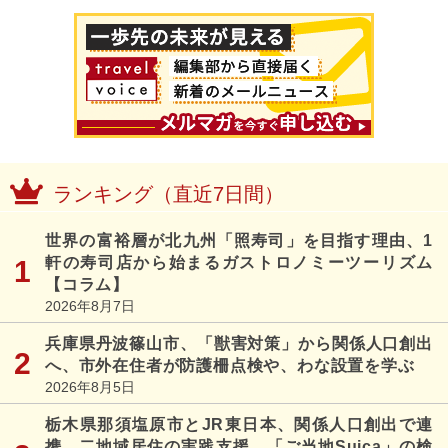
ランキング（直近7日間）
世界の富裕層が北九州「照寿司」を目指す理由、1
軒の寿司店から始まるガストロノミーツーリズム
【コラム】
2026年8月7日
兵庫県丹波篠山市、「獣害対策」から関係人口創出
へ、市外在住者が防護柵点検や、わな設置を学ぶ
2026年8月5日
栃木県那須塩原市とJR東日本、関係人口創出で連
携、二地域居住の実践支援、「ご当地Suica」の検