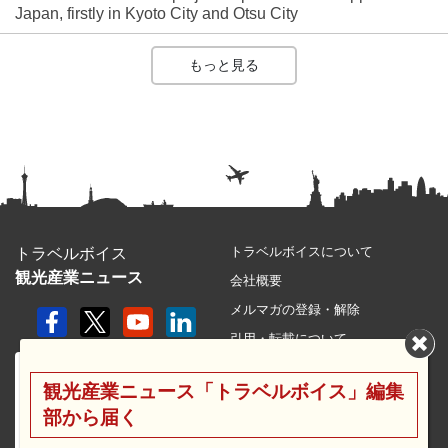
Japan, firstly in Kyoto City and Otsu City
もっと見る
トラベルボイスについて
トラベルボイス
観光産業ニュース
会社概要
メルマガの登録・解除
引用・転載について
プライバシーポリシー
観光産業ニュース「トラベルボイス」編集
利用規約
部から届く
サイトマップ