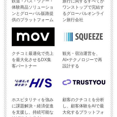
鉄道・バス・ツアー・
旅行に関するすべてが
体験商品ソリューショ
ワンストップで完結す
ンとグローバル販路提
るグローバルオンライ
供のプラットフォーム
ン旅行会社
クチコミ最適化で売上
観光・宿泊運営を、
を最大化させるDX集
AI×テクノロジーで再
客パートナー
設計する
ホスピタリティを強み
顧客のクチコミを分析
に課題解決・経済促進
し、顧客体験をAIで最
を支援し、持続可能な
大化するプラットフォ