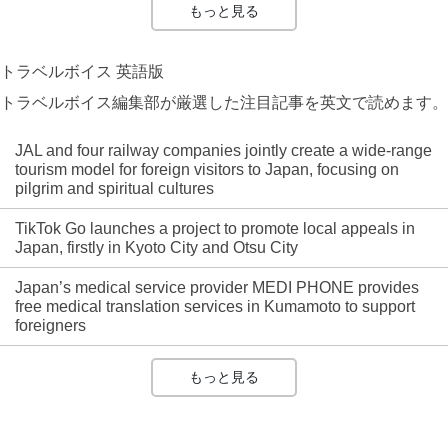
もっと見る
トラベルボイス 英語版
トラベルボイス編集部が厳選した注目記事を英文で読めます。
JAL and four railway companies jointly create a wide-range
tourism model for foreign visitors to Japan, focusing on
pilgrim and spiritual cultures
TikTok Go launches a project to promote local appeals in
Japan, firstly in Kyoto City and Otsu City
Japan’s medical service provider MEDI PHONE provides
free medical translation services in Kumamoto to support
foreigners
もっと見る