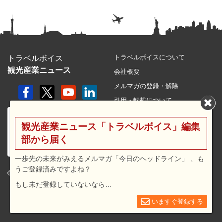
トラベルボイスについて
トラベルボイス
観光産業ニュース
会社概要
メルマガの登録・解除
引用・転載について
プライバシーポリシー
観光産業ニュース「トラベルボイス」編集
利用規約
部から届く
サイトマップ
広告メニュー・料金
一歩先の未来がみえるメルマガ「今日のヘッドライン」 、も
うご登録済みですよね？
プレスリリース窓口
© 2026 travel voice.
もし未だ登録していないなら…
求人広告
お問合せ
いますぐ登録する