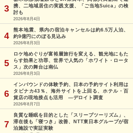
携、二地域居住の実践支援、「ご当地Suica」の検
討も
2026年8月4日
熊本地震、県内の宿泊キャンセルは約6.5万人泊、
約9億円にのぼる見込み
2026年8月3日
ロケ地めぐりが富裕層旅行を変える、観光地にもた
らす効果と功罪、世界で人気の「ホワイト・ロータ
ス」次の舞台は南仏
2026年8月3日
インバウンドの体験予約、日本の予約サイト利用は
タビナカ43％、海外サイトを上回る、ホテル・百
貨店の現地接点も活用 ―デロイト調査
2026年8月7日
良質な睡眠を目的とした「スリープツーリズム」、
滞在後も「寝つき」改善、NTT東日本グループが宿
泊施設で実証実験