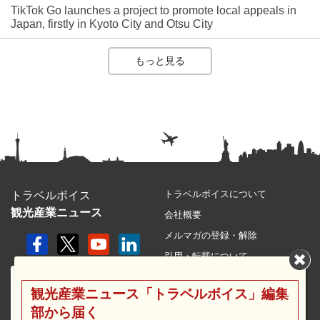
TikTok Go launches a project to promote local appeals in
Japan, firstly in Kyoto City and Otsu City
もっと見る
トラベルボイスについて
トラベルボイス
観光産業ニュース
会社概要
メルマガの登録・解除
引用・転載について
プライバシーポリシー
観光産業ニュース「トラベルボイス」編集
利用規約
部から届く
サイトマップ