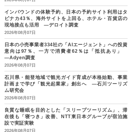
インバウンドの体験予約、日本の予約サイト利用はタ
ビナカ43％、海外サイトを上回る、ホテル・百貨店の
現地接点も活用 ―デロイト調査
2026年08月07日
日本の小売事業者334社の「AIエージェント」への投資
意向は97％、一方で消費者62％は「抵抗あり」
―Adyen調査
2026年08月07日
石川県・能登地域で観光ガイド育成が本格始動、事業
計画まで学び「観光起業家」創出へ ―石川ツーリズ
ム研究会
2026年08月07日
良質な睡眠を目的とした「スリープツーリズム」、滞
在後も「寝つき」改善、NTT東日本グループが宿泊施
設で実証実験
2026年08月07日