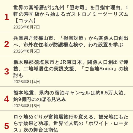
世界の富裕層が北九州「照寿司」を目指す理由、1
軒の寿司店から始まるガストロノミーツーリズム
【コラム】
2026年8月7日
兵庫県丹波篠山市、「獣害対策」から関係人口創出
へ、市外在住者が防護柵点検や、わな設置を学ぶ
2026年8月5日
栃木県那須塩原市とJR東日本、関係人口創出で連
携、二地域居住の実践支援、「ご当地Suica」の検
討も
2026年8月4日
熊本地震、県内の宿泊キャンセルは約6.5万人泊、
約9億円にのぼる見込み
2026年8月3日
ロケ地めぐりが富裕層旅行を変える、観光地にもた
らす効果と功罪、世界で人気の「ホワイト・ロータ
ス」次の舞台は南仏