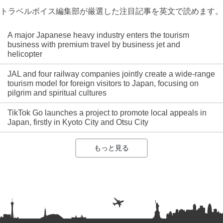
トラベルボイス編集部が厳選した注目記事を英文で読めます。
A major Japanese heavy industry enters the tourism
business with premium travel by business jet and
helicopter
JAL and four railway companies jointly create a wide-range
tourism model for foreign visitors to Japan, focusing on
pilgrim and spiritual cultures
TikTok Go launches a project to promote local appeals in
Japan, firstly in Kyoto City and Otsu City
もっと見る