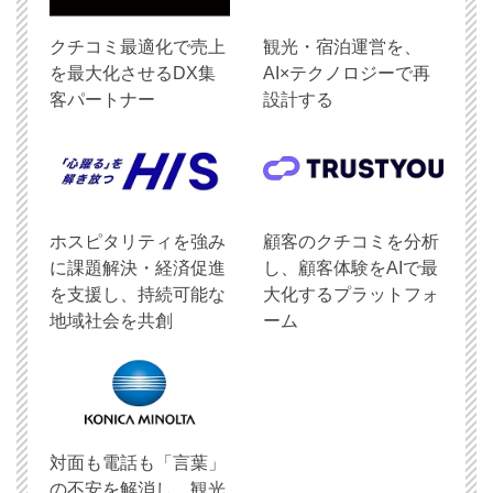
クチコミ最適化で売上
観光・宿泊運営を、
を最大化させるDX集
AI×テクノロジーで再
客パートナー
設計する
ホスピタリティを強み
顧客のクチコミを分析
に課題解決・経済促進
し、顧客体験をAIで最
を支援し、持続可能な
大化するプラットフォ
地域社会を共創
ーム
対面も電話も「言葉」
の不安を解消し、観光