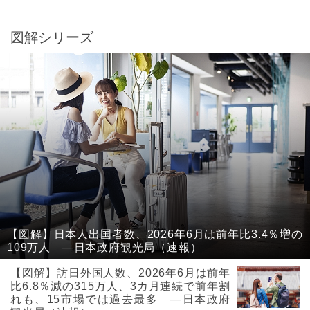
図解シリーズ
【図解】日本人出国者数、2026年6月は前年比3.4％増の
109万人 ―日本政府観光局（速報）
【図解】訪日外国人数、2026年6月は前年
比6.8％減の315万人、3カ月連続で前年割
れも、15市場では過去最多 ―日本政府